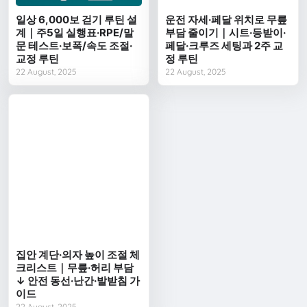
일상 6,000보 걷기 루틴 설
운전 자세·페달 위치로 무릎
계｜주5일 실행표·RPE/말
부담 줄이기｜시트·등받이·
문 테스트·보폭/속도 조절·
페달·크루즈 세팅과 2주 교
교정 루틴
정 루틴
22 August, 2025
22 August, 2025
집안 계단·의자 높이 조절 체
크리스트｜무릎·허리 부담
↓ 안전 동선·난간·발받침 가
이드
22 August, 2025