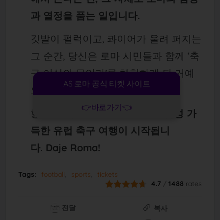
과 열정을 품는 일입니다.
깃발이 펄럭이고, 콰이어가 울려 퍼지는
그 순간, 당신은 로마 시민들과 함께 ‘축
구 이상의 무언가’를 체험하게 될 거예
AS 로마 공식 티켓 사이트
요.
👉바로가기👈
항공권, 숙소, 티켓만 준비되면
감성 가
득한 유럽 축구 여행이 시작됩니
다.
Daje Roma!
Tags:
football
sports
tickets
4.7
/
1488
rates
전달
복사