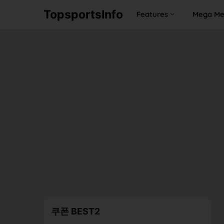
TopsportsInfo
Features
Mega M
쿠폰 BEST2