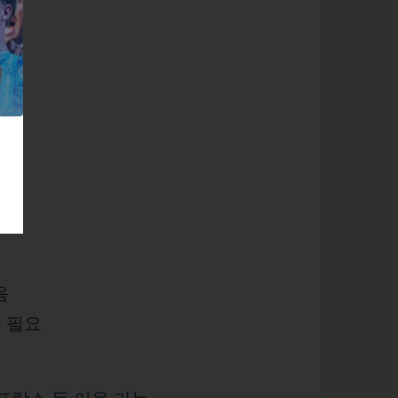
음
유 필요