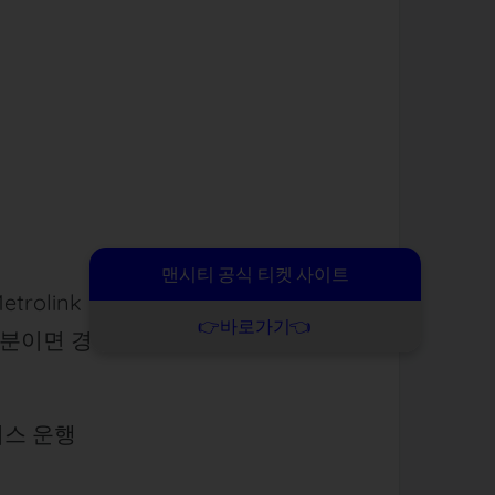
맨시티 공식 티켓 사이트
etrolink 이용
👉바로가기👈
도보 3분이면 경기장 도착
버스 운행