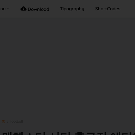
enu
Tipography
ShortCodes
Download
홈
football