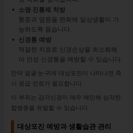
소염·진통제 처방
통증과 염증을 완화해 일상생활이 가
능하도록 돕습니다.
신경통 예방
적절한 치료로 신경손상을 최소화해
야 만성 신경통을 예방할 수 있습니다.
만약 얼굴·눈·귀에 대상포진이 나타나면 즉
시 응급 진료가 필요합니다.
이 부위는 감각신경이 매우 예민해 심각한
합병증을 유발할 수 있습니다.
대상포진 예방과 생활습관 관리