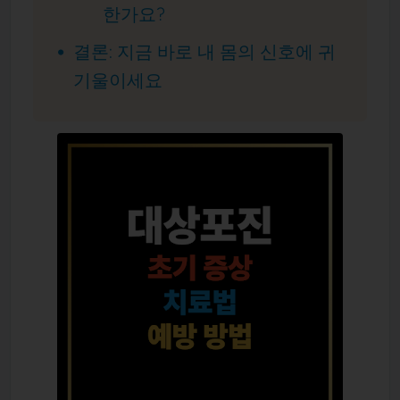
한가요?
결론: 지금 바로 내 몸의 신호에 귀
기울이세요