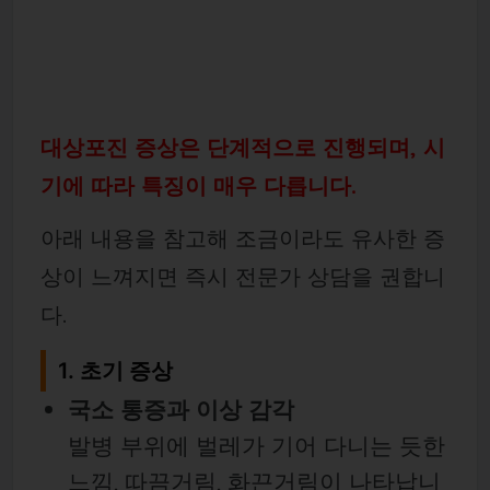
대상포진 증상은 단계적으로 진행되며, 시
기에 따라 특징이 매우 다릅니다.
아래 내용을 참고해 조금이라도 유사한 증
상이 느껴지면 즉시 전문가 상담을 권합니
다.
1. 초기 증상
국소 통증과 이상 감각
발병 부위에 벌레가 기어 다니는 듯한
느낌, 따끔거림, 화끈거림이 나타납니