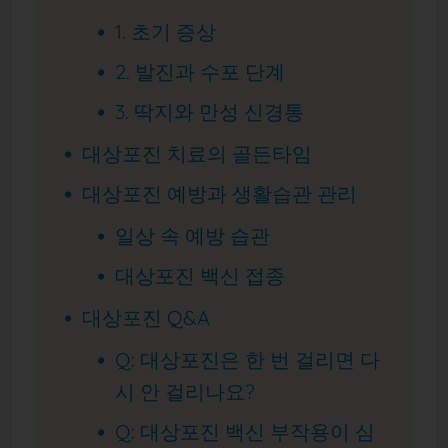
1. 초기 증상
2. 발진과 수포 단계
3. 딱지와 만성 신경통
대상포진 치료의 골든타임
대상포진 예방과 생활습관 관리
일상 속 예방 습관
대상포진 백신 접종
대상포진 Q&A
Q: 대상포진은 한 번 걸리면 다
시 안 걸리나요?
Q: 대상포진 백신 부작용이 심