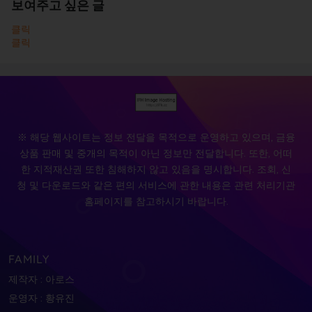
보여주고 싶은 글
클릭
클릭
※ 해당 웹사이트는 정보 전달을 목적으로 운영하고 있으며, 금융
상품 판매 및 중개의 목적이 아닌 정보만 전달합니다. 또한, 어떠
한 지적재산권 또한 침해하지 않고 있음을 명시합니다. 조회, 신
청 및 다운로드와 같은 편의 서비스에 관한 내용은 관련 처리기관
홈페이지를 참고하시기 바랍니다.
FAMILY
제작자 : 아로스
운영자 : 황유진