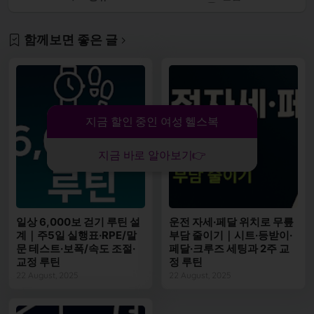
함께보면 좋은 글
지금 할인 중인 여성 헬스복
지금 바로 알아보기👉
일상 6,000보 걷기 루틴 설
운전 자세·페달 위치로 무릎
계｜주5일 실행표·RPE/말
부담 줄이기｜시트·등받이·
문 테스트·보폭/속도 조절·
페달·크루즈 세팅과 2주 교
교정 루틴
정 루틴
22 August, 2025
22 August, 2025