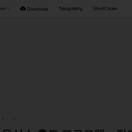
enu
Tipography
ShortCodes
Download
홈
diet