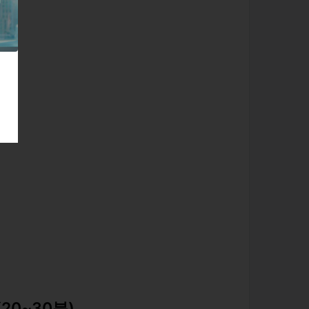
과
20~30분)