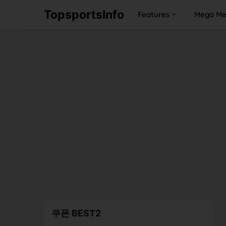
TopsportsInfo
Features
Mega M
쿠폰 BEST2