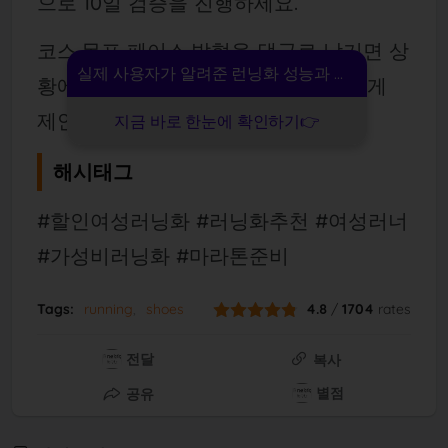
으로 10일 검증을 진행하세요.
코스·목표 페이스·발형을 댓글로 남기면 상
실제 사용자가 알려준 런닝화 성능과 만족도
황에 맞춘 조합과 사이즈를 더 정밀하게
제안하겠습니다.
지금 바로 한눈에 확인하기👉
해시태그
#할인여성러닝화 #러닝화추천 #여성러너
#가성비러닝화 #마라톤준비
Tags:
running
shoes
4.8
/
1704
rates
전달
복사
별점
공유