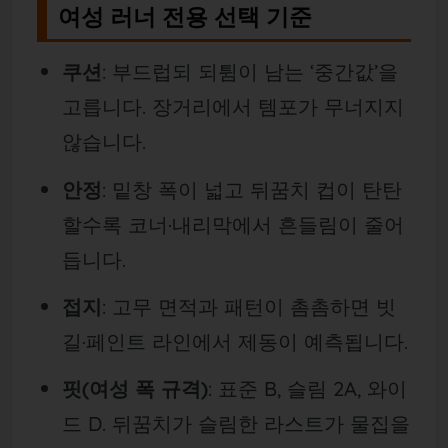
여성 러너 전용 선택 기준
쿠션
: 부드럽되 되튐이 남는 ‘중간값’을
고릅니다. 장거리에서 템포가 무너지지
않습니다.
안정
: 밑창 폭이 넓고 뒤꿈치 컵이 탄탄
할수록 코너·내리막에서 흔들림이 줄어
듭니다.
접지
: 고무 면적과 패턴이 촘촘하면 빗
길·페인트 라인에서 제동이 예측됩니다.
핏(여성 폭 규격)
: 표준 B, 슬림 2A, 와이
드 D. 뒤꿈치가 슬림한 라스트가 물집을