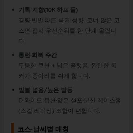
기록 지향(10K·하프·풀)
경량·반발·빠른 록커 성향. 코너 많은 코
스면 접지 우선순위를 한 단계 올립니
다.
롱런·회복 주간
두툼한 쿠션 + 넓은 플랫폼. 완만한 록
커가 종아리를 쉬게 합니다.
발볼 넓음/높은 발등
D 와이드 옵션·얇은 설포·분산 레이스홀
(스킵 레이싱) 조합이 편합니다.
코스·날씨별 매칭