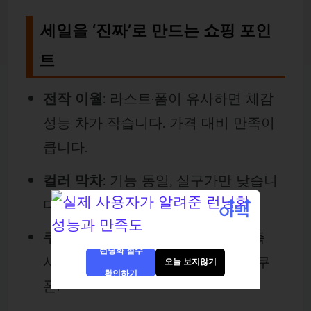
세일을 ‘진짜’로 만드는 쇼핑 포인
트
전작 이월
: 라스트·폼이 유사하면 체감
성능 차가 작습니다. 가격 대비 만족이
큽니다.
컬러 막차
: 기능 동일, 실구가만 낮습니
다. 취향 타협으로 예산 절약.
쿠폰 중첩 순서
: 장바구니 → 카드 즉
런닝화 점수
시/청구 → 플랫폼 포인트 → 셀러 쿠
오늘 보지않기
확인하기
폰.