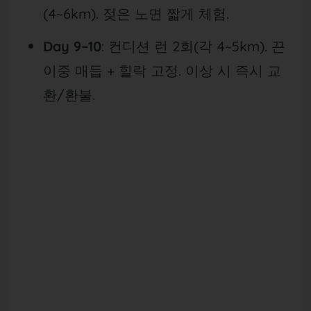
(4~6km). 젖은 노면 짧게 체험.
Day 9–10
: 컨디션 런 2회(각 4~5km). 끈
이중 매듭 + 힐락 고정. 이상 시 즉시 교
환/환불.