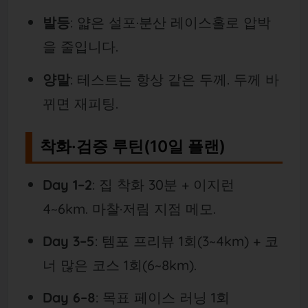
발등
: 얇은 설포·분산 레이스홀로 압박
을 줄입니다.
양말
: 테스트는 항상 같은 두께. 두께 바
뀌면 재피팅.
착화·검증 루틴(10일 플랜)
Day 1–2
: 집 착화 30분 + 이지런
4~6km. 마찰·저림 지점 메모.
Day 3–5
: 템포 프리뷰 1회(3
~
4km) + 코
너 많은 코스 1회(6~8km).
Day 6–8
: 목표 페이스 러닝 1회