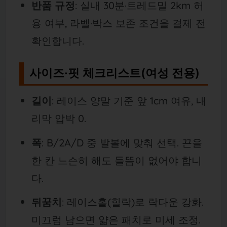
반품 규정
: 실내 30분·트레드밀 2km 허
용 여부, 라벨·박스 보존 조건을 결제 전
확인합니다.
사이즈·핏 체크리스트(여성 전용)
길이
: 레이스 양말 기준 앞 1cm 여유, 내
리막 압박 0.
폭
: B/2A/D 중 발볼에 맞춰 선택. 끈을
한 칸 느슨히 해도 들뜸이 없어야 합니
다.
뒤꿈치
: 레이스홀(힐락)로 락다운 강화.
미끄럼 남으면 얇은 패치로 미세 조정.