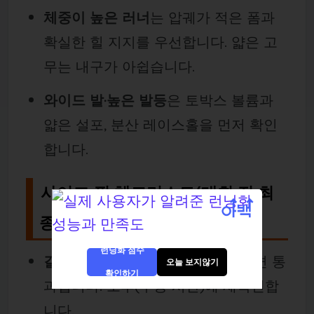
체중이 높은 러너
는 압궤가 적은 폼과
확실한 힐 지지를 우선합니다. 얇은 고
무는 내구가 아쉽습니다.
와이드 발·높은 발등
은 토박스 볼륨과
얇은 설포, 분산 레이스홀을 먼저 확인
합니다.
사이즈·핏 체크리스트(대회 전 최
종 점검)
런닝화 점수
길이
: 내리막에서도 앞 압박이 0이면 통
오늘 보지않기
확인하기
과입니다. 오후(부종 시간)에 재확인합
니다.