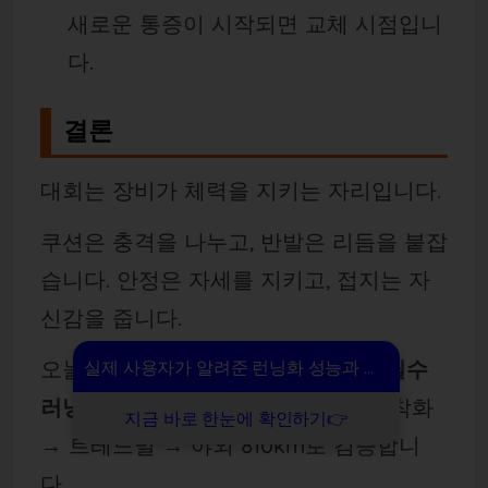
새로운 통증이 시작되면 교체 시점입니
다.
결론
대회는 장비가 체력을 지키는 자리입니다.
쿠션은 충격을 나누고, 반발은 리듬을 붙잡
습니다. 안정은 자세를 지키고, 접지는 자
신감을 줍니다.
오늘 기준으로
마라톤 대회 출전 전 필수
실제 사용자가 알려준 런닝화 성능과 만족도
러닝화
후보를 2
3켤레로 좁힌 뒤, 집 착화
지금 바로 한눈에 확인하기👉
→ 트레드밀 → 야외 8
10km로 검증합니
다.