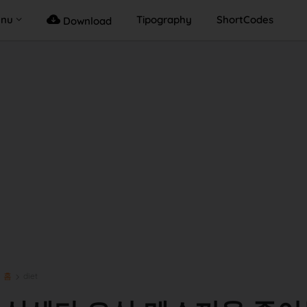
enu
Tipography
ShortCodes
Download
홈
diet