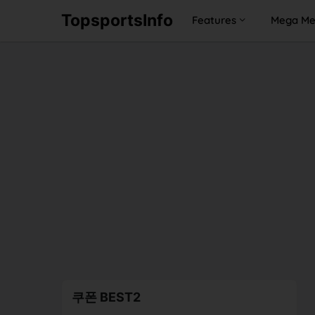
TopsportsInfo
Features
Mega M
쿠폰 BEST2