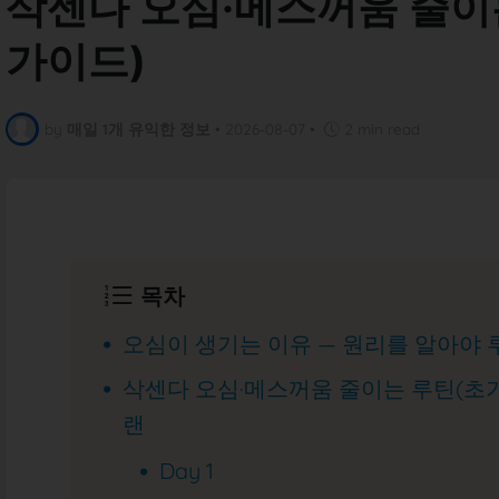
삭센다 오심·메스꺼움 줄이는
가이드)
by
매일 1개 유익한 정보
•
2026-08-07
•
2 min read
목차
오심이 생기는 이유 — 원리를 알아야
삭센다 오심·메스꺼움 줄이는 루틴(초기 
랜
Day 1