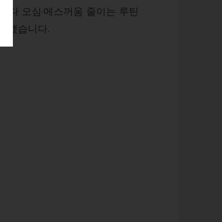
삭센다 오심·메스꺼움 줄이는 루틴
정리했습니다.