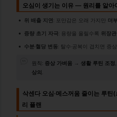
오심이 생기는 이유 — 원리를 알아
위 배출 지연
: 포만감은 오래 가지만
더
증량 초기 자극
: 용량을 올릴수록
위장관
수분·혈당 변동
: 탈수·공복이 겹치면 증상
원칙:
증상 가벼움 → 생활 루틴 조정
상의
.
삭센다 오심·메스꺼움 줄이는 루틴(초
리 플랜