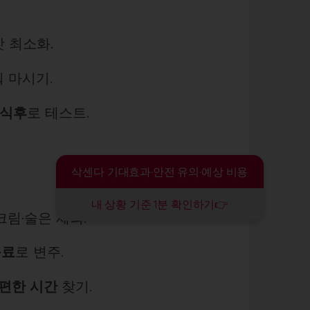
맛 최소화.
눠 마시기.
 식후
로 테스트.
삭센다 기대효과·안전 유의·예상 비용
내 상황 기준 1분 확인하기👉
·크림·술은 제외.
음료
로 변주.
 편한 시간
찾기.