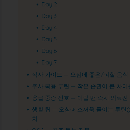
Day 2
Day 3
Day 4
Day 5
Day 6
Day 7
식사 가이드 — 오심에 좋은/피할 음식
주사·복용 루틴 — 작은 습관이 큰 차
응급·중증 신호 — 이럴 땐 즉시 의료진
생활 팁 — 오심·메스꺼움 줄이는 루틴(
치