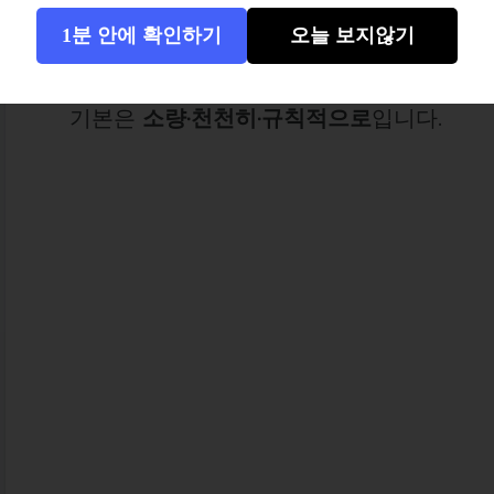
이 글은
첫 7일
을 버티고 넘길 수 있도록, 
1분 안에 확인하기
오늘 보지않기
(초기 적응 7일 가이드)을
하루 일정표
로 
기본은
소량·천천히·규칙적으로
입니다.