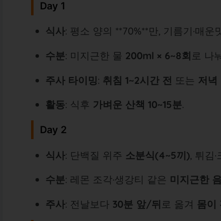
Day 1
식사
: 평소 양의 **70%**만, 기름기·매운
수분
: 미지근한 물
200ml × 6~8회
로 나
주사 타이밍
:
취침 1~2시간 전
또는
저녁
활동
: 식후
가벼운 산책 10~15분
.
Day 2
식사
: 단백질 위주
소분식(4~5끼)
, 튀김
수분
: 레몬 조각·생강티 같은
미지근한 
주사
: 전날보다
30분 앞/뒤
로 옮겨
몸이