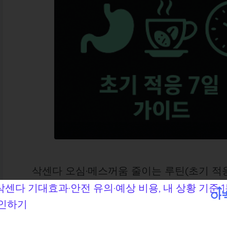
삭센다 오심·메스꺼움 줄이는 루틴(초기 적응
분 시작 첫 주입니다.
위장 움직임이 느려지면서 속이 더부룩하고 