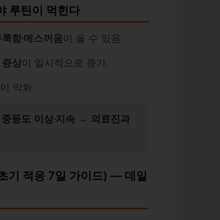
야 루틴이 먹힌다
부룩함·메스꺼움
이 올 수 있음.
 증상
이 일시적으로 증가.
이 악화.
,
중등도 이상·지속 → 의료진과
기 적응 7일 가이드) — 데일