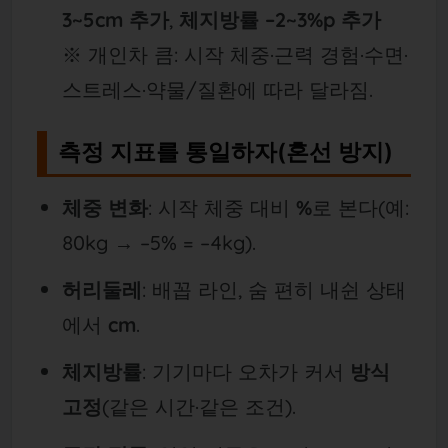
3~5cm 추가
,
체지방률 –2~3%p 추가
※ 개인차 큼: 시작 체중·근력 경험·수면·
스트레스·약물/질환에 따라 달라짐.
측정 지표를 통일하자(혼선 방지)
체중 변화
: 시작 체중 대비
%
로 본다(예:
80kg → –5% = –4kg).
허리둘레
: 배꼽 라인, 숨 편히 내쉰 상태
에서
cm
.
체지방률
: 기기마다 오차가 커서
방식
고정
(같은 시간·같은 조건).