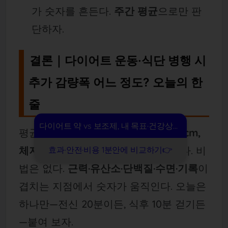
가 숫자를 흔든다.
주간 평균
으로만 판
단하자.
결론｜다이어트 운동·식단 병행 시
추가 감량폭 어느 정도? 오늘의 한
줄
다이어트 약 vs 보조제, 내 목표·건강상태 기준으로
평균적으로
체중 +1~3%p, 허리 +2~5cm,
체지방률 +1~3%p
더 깎을 여지가 있다. 비
효과·안전·비용 1분안에 비교하기👉
법은 없다.
근력·유산소·단백질·수면·기록
이
겹치는 지점에서 숫자가 움직인다. 오늘은
하나만—전신 20분이든, 식후 10분 걷기든
—붙여 보자.