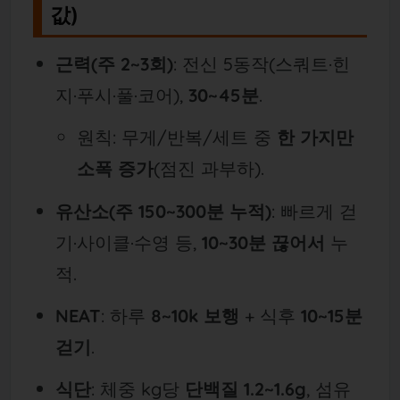
값)
근력(주 2~3회)
: 전신 5동작(스쿼트·힌
지·푸시·풀·코어),
30~45분
.
원칙: 무게/반복/세트 중
한 가지만
소폭 증가
(점진 과부하).
유산소(주 150~300분 누적)
: 빠르게 걷
기·사이클·수영 등,
10~30분 끊어서
누
적.
NEAT
: 하루
8~10k 보행
+ 식후
10~15분
걷기
.
식단
: 체중 kg당
단백질 1.2~1.6g
, 섬유