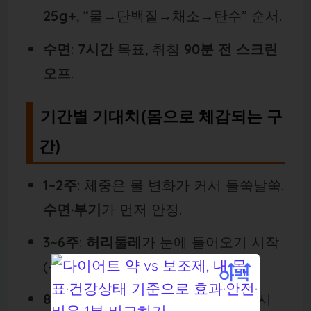
25g+
, “물→단백질→채소→탄수” 순서.
수면
:
7시간
목표, 취침
90분 전 스크린
오프
.
기간별 기대치(몸으로 체감되는 구
간)
1~2주
: 체중은 물 변화가 커서 들쑥날쑥.
수면·부기
가 먼저 안정.
3~6주
:
허리둘레
가 눈에 들어오기 시작
(–2~4cm 범위 흔함).
8~12주
:
체지방률
곡선이 내려가기 시