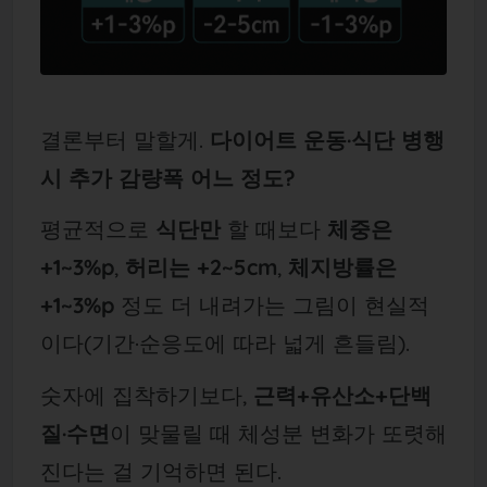
결론부터 말할게.
다이어트 운동·식단 병행
시 추가 감량폭 어느 정도?
평균적으로
식단만
할 때보다
체중은
+1~3%p
,
허리는 +2~5cm
,
체지방률은
+1~3%p
정도 더 내려가는 그림이 현실적
이다(기간·순응도에 따라 넓게 흔들림).
숫자에 집착하기보다,
근력+유산소+단백
질·수면
이 맞물릴 때 체성분 변화가 또렷해
진다는 걸 기억하면 된다.