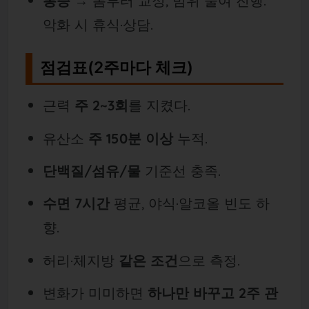
통증
→ 폼부터 교정, 범위 줄여 진행.
악화 시 휴식·상담.
점검표(2주마다 체크)
근력
주 2~3회
를 지켰다.
유산소
주 150분 이상
누적.
단백질/섬유/물
기준선 충족.
수면 7시간
평균, 야식·알코올 빈도 하
향.
허리·체지방
같은 조건
으로 측정.
변화가 미미하면
하나만 바꾸고 2주 관