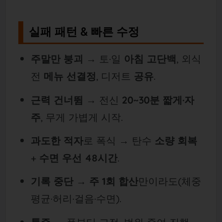
실패 패턴 & 빠른 수정
주말만 붕괴
→ 토·일
아침 고단백
, 외식
전
메뉴 선결정
, 디저트
공유
.
근력 건너뜀
→ 전신
20~30분 짧게·자
주
, 무게 가볍게 시작.
과도한 적자
로 폭식 → 탄수
소량 회복
+
수면 우선 48시간
.
기록 중단
→
주 1회 합산
만이라도(체중
평균·허리·걸음·수면).