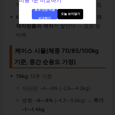
작. 근력 무게가 오르면 유지력이 커짐.
효과·안전·비용
오늘 보지않기
6~12개월
: 체중 더딜 수 있지만
허리와
비교하기
체지방률의 격차
가 쌓인다 → 요요 방
어벽.
케이스 시뮬(체중 70/85/100kg
기준, 중간 순응도 가정)
70kg
: 12주 기준
식단만: –4~–6% (–2.8~–4.2kg)
병행:
–6~–8%
(–4.2~–5.6kg) →
추가
–1~–1.4kg