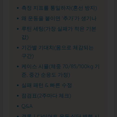
측정 지표를 통일하자(혼선 방지)
왜 운동을 붙이면 ‘추가’가 생기나
루틴 세팅(가장 실패가 적은 기본
값)
기간별 기대치(몸으로 체감되는
구간)
케이스 시뮬(체중 70/85/100kg 기
준, 중간 순응도 가정)
실패 패턴 & 빠른 수정
점검표(2주마다 체크)
Q&A
결론｜다이어트 운동·식단 병행 시