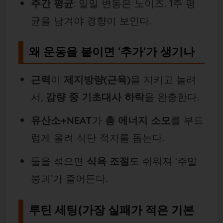
주간 평균
: 일일 변동은 노이즈. 1주 평
균을 남겨야 경향이 보인다.
왜 운동을 붙이면 ‘추가’가 생기나
근력
이
제지방량(근육)
을 지키고 늘려
서,
감량 중 기초대사 하락
을 완충한다.
유산소+NEAT
가
총 에너지 소모
를 부드
럽게 올려 식단 적자를 돕는다.
둘을 섞으면
식욕 조절
도 쉬워져 ‘주말
붕괴’가 줄어든다.
루틴 세팅(가장 실패가 적은 기본