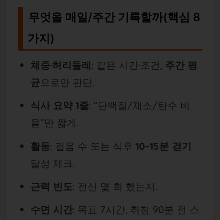
무엇을 매일/주간 기록할까(핵심 8
가지)
체중·허리둘레
: 같은 시간·조건,
주간 평
균
으로만 판단.
식사 요약 1줄
: “단백질/채소/탄수 비
율”만 짧게.
활동
: 걸음 수 또는 식후
10–15분 걷기
달성 체크.
근력 빈도
: 전신 몇 회 했는지.
수면 시간
: 목표 7시간, 취침 90분 전 스