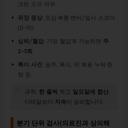
크린 오프 여부.
위장 증상
: 오심·복통·변비/설사 스코어
(0~10).
심박/혈압
: 가정 혈압계 가능하면
주
2~3회
.
특이 사건
: 음주, 폭식, 약 복용 누락·증
량 등.
규칙:
한 줄씩
적고
일요일에 합산
.
디테일보다
지속
이 승리합니다.
분기 단위 검사(의료진과 상의해