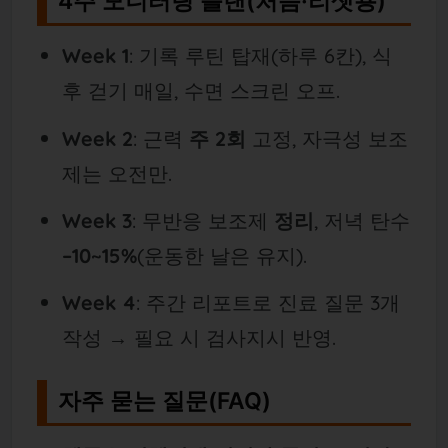
4주 모니터링 플랜(처음·리셋용)
Week 1
: 기록 루틴 탑재(하루 6칸), 식
후 걷기 매일, 수면 스크린 오프.
Week 2
: 근력
주 2회
고정, 자극성 보조
제는 오전만.
Week 3
: 무반응 보조제
정리
, 저녁 탄수
–10~15%
(운동한 날은 유지).
Week 4
: 주간 리포트로 진료 질문 3개
작성 → 필요 시 검사지시 반영.
자주 묻는 질문(FAQ)