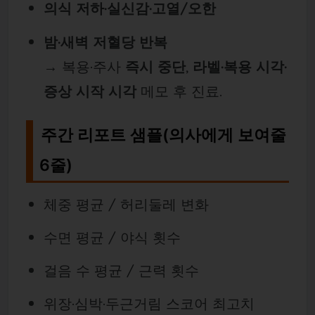
의식 저하·실신감·고열/오한
밤·새벽 저혈당 반복
→ 복용·주사
즉시 중단
,
라벨·복용 시각·
증상 시작 시각
메모 후 진료.
주간 리포트 샘플(의사에게 보여줄
6줄)
체중 평균 / 허리둘레 변화
수면 평균 / 야식 횟수
걸음 수 평균 / 근력 횟수
위장·심박·두근거림 스코어 최고치