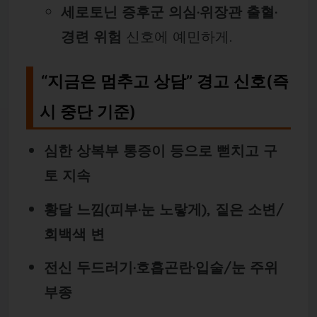
세로토닌 증후군 의심·위장관 출혈·
경련 위험
신호에 예민하게.
“지금은 멈추고 상담” 경고 신호(즉
시 중단 기준)
심한 상복부 통증이 등으로 뻗치고 구
토 지속
황달 느낌(피부·눈 노랗게), 짙은 소변/
회백색 변
전신 두드러기·호흡곤란·입술/눈 주위
부종