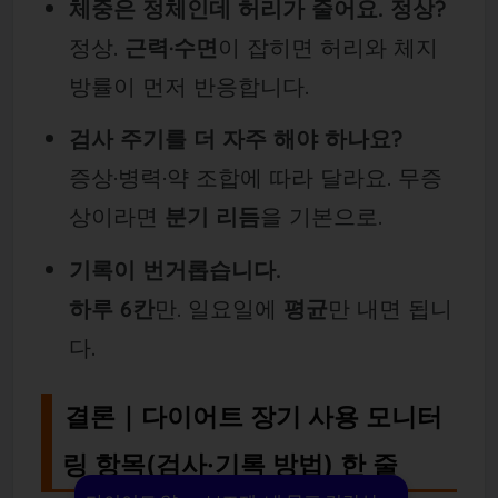
체중은 정체인데 허리가 줄어요. 정상?
정상.
근력·수면
이 잡히면 허리와 체지
방률이 먼저 반응합니다.
검사 주기를 더 자주 해야 하나요?
증상·병력·약 조합에 따라 달라요. 무증
상이라면
분기 리듬
을 기본으로.
기록이 번거롭습니다.
하루 6칸
만. 일요일에
평균
만 내면 됩니
다.
결론｜다이어트 장기 사용 모니터
링 항목(검사·기록 방법) 한 줄