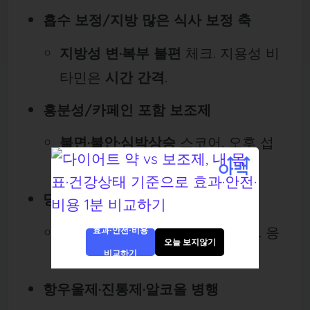
흡수 보정/지방 많은 식사 보정 축
지방성 변·복부 불편
체크. 지용성 비
타민은
시간 간격
.
흥분성/카페인 포함 보조제
불면·불안·심박상승
스코어. 오후 섭
취 금지.
당뇨 약 병용
저혈당 전조
(떨림·식은땀·어지럼). 응
효과·안전·비용
오늘 보지않기
급용
빠른 당 15g
携행.
비교하기
항우울제·진통제·알코올 병행