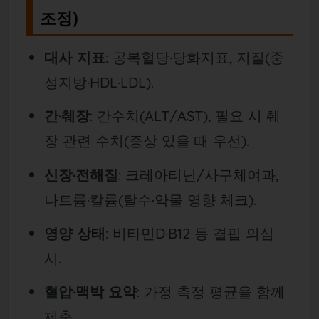
조정)
대사 지표
: 공복혈당·당화지표, 지질(중
성지방·HDL·LDL).
간·췌장
: 간수치(ALT/AST), 필요 시 췌
장 관련 수치(증상 있을 때 우선).
신장·전해질
: 크레아티닌/사구체여과,
나트륨·칼륨(탈수·약물 영향 체크).
영양 상태
: 비타민D·B12 등 결핍 의심
시.
혈압·맥박 요약
: 가정 측정 평균을 함께
제출.