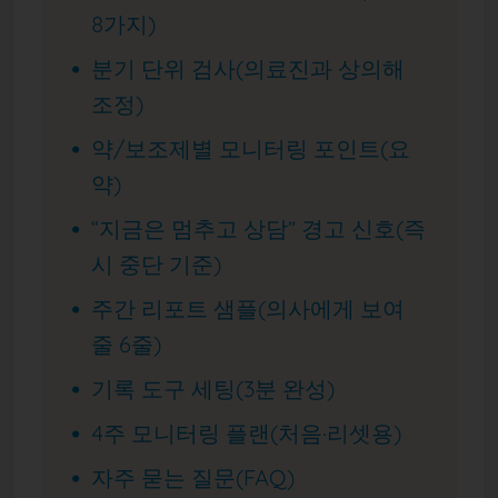
8가지)
분기 단위 검사(의료진과 상의해
조정)
약/보조제별 모니터링 포인트(요
약)
“지금은 멈추고 상담” 경고 신호(즉
시 중단 기준)
주간 리포트 샘플(의사에게 보여
줄 6줄)
기록 도구 세팅(3분 완성)
4주 모니터링 플랜(처음·리셋용)
자주 묻는 질문(FAQ)