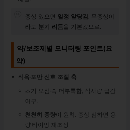
증상 있으면
일정 앞당김
. 무증상이
라도
분기 리듬
을 기본값으로.
약/보조제별 모니터링 포인트(요
약)
식욕·포만 신호 조절 축
초기 오심·속 더부룩함, 식사량 급감
여부.
천천히 증량
이 원칙. 증상 심하면 용
량·타이밍 재조정.