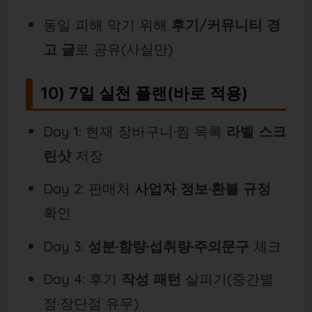
동일 피해 막기 위해
후기/커뮤니티 경
고 글
로 공유(사실만)
10) 7일 실천 플랜(바로 적용)
Day 1: 현재 장바구니·찜 목록
라벨 스크
린샷
저장
Day 2: 판매처
사업자 정보·환불 규정
확인
Day 3:
성분·함량·섭취량·주의문구
체크
Day 4: 후기
작성 패턴
살피기(중간별
점·장단점 유무)