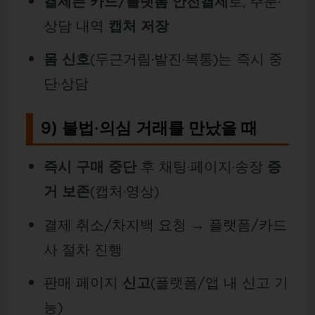
결제는 카드/플랫폼 안전결제
로, 주문·
상담 내역
캡처 저장
몸 신호
(두근거림·발진·복통)는 즉시 중
단·상담
9) 불법·의심 거래를 만났을 때
즉시 구매 중단
후 채팅·페이지·송장
증
거 보존
(캡처·영상)
결제 취소/차지백 요청 → 플랫폼/카드
사 절차 진행
판매 페이지
신고
(플랫폼/앱 내 신고 기
능)