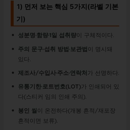
1) 먼저 보는 핵심 5가지(라벨 기본
기)
성분명·함량·1일 섭취량
이 구체적이다.
주의 문구·섭취 방법·보관법
이 명시돼
있다.
제조사/수입사·주소·연락처
가 선명하다.
유통기한·로트번호(LOT)
가 인쇄되어 있
다(스티커 임의 인쇄 주의).
봉인 씰
이 온전하다(개봉 흔적/재포장
흔적이면 보류).