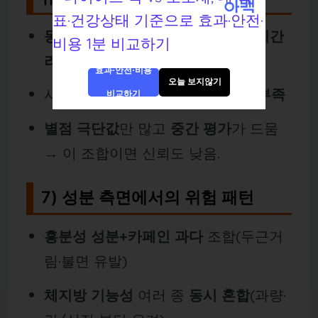
동일 문장·이모지 패턴
반복,
짧은 기간
리뷰 폭증
효과·안전·비용
오늘 보지않기
사진이
모델 컷
위주,
실사용 맥락 부족
비교하기
별점 극단값
만 많고
중간 평가
가 드뭄
→ 이 조합이면 신뢰도 낮음.
7) 성분 측면에서의 위험 패턴
흥분성 성분+카페인 과다
조합(두근거
림·불면 유발)
체지방 기능성
여러 종
동시 혼합
(과량·