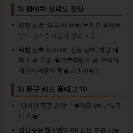
2) 판매처 신뢰도 판단
안전 신호
: 약국/대형몰/브랜드 공식몰,
정식 영수증·사업자 정보 제공.
위험 신호
: SNS DM 전용 판매,
개인 계
좌
입금 유도,
링크트리만
제공, 문의가
메신저·비공식 채널
로만 이뤄짐.
3) 문구 레드 플래그 10
“
단기간 폭풍 감량
”, “
부작용 0%
”, “
누구
나 가능
”
임신·수유·청소년도 OK
같은 포괄 허용