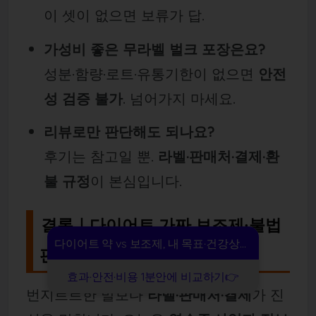
이 셋이 없으면 보류가 답.
가성비 좋은 무라벨 벌크 포장은요?
성분·함량·로트·유통기한이 없으면
안전
성 검증 불가
. 넘어가지 마세요.
리뷰로만 판단해도 되나요?
후기는 참고일 뿐.
라벨·판매처·결제·환
불 규정
이 본심입니다.
결론｜다이어트 가짜 보조제·불법
다이어트 약 vs 보조제, 내 목표·건강상태 기준으로
판매 구별법 한 줄
효과·안전·비용 1분안에 비교하기👉
번지르르한 말보다
라벨·판매처·결제
가 진