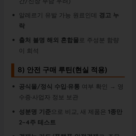
간/신장 부담 우려)
알레르기 유발 가능 원료인데
경고 누
락
출처 불명 해외 혼합물
로 주성분 함량
이 희석
8) 안전 구매 루틴(현실 적용)
공식몰/정식 수입·유통
여부 확인 → 영
수증·사업자 정보 보관
성분명 기준
으로 비교, 새 제품은
1종만
2~4주 테스트