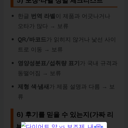
5) 포장·라벨 정밀 체크리스트
한글
번역 라벨
이 제품과 어긋나거나
오타가 많다 → 보류
QR/바코드
가 읽히지 않거나 낯선 사이
트로 이동 → 보류
영양성분표/섭취량 표기
가 국내 규격과
동떨어짐 → 보류
제형 색·냄새
가 제품 설명과 다름 → 보
류
6) 후기를 믿을 수 있는지(가짜 리
뷰 거르기)