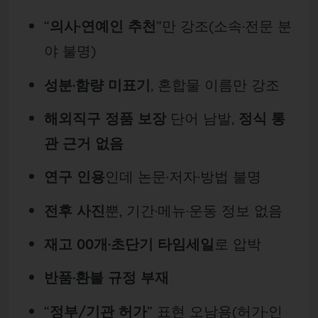
“
의사·연예인 추천
”만 강조(소속·전문 분
야 불명)
성분·함량 미표기
, 혼합물 이름만 강조
해외직구 정품 보장
단어 남발,
정식 통
관 근거 없음
연구 인용
인데 논문·저자·방법 불명
전후 사진
뿐, 기간·메뉴·운동 정보 없음
재고 00개·초단기 타임세일
로 압박
반품·환불 규정 부재
“
정부/기관 허가
” 표현 오남용(허가·인