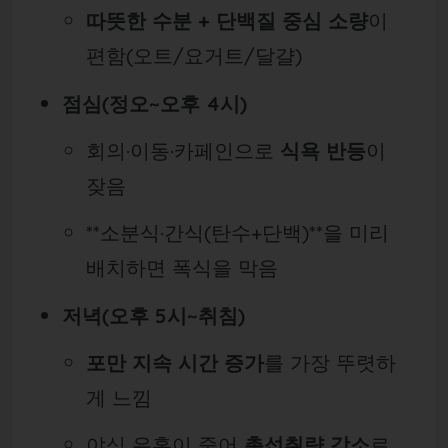
따뜻한 수분 + 단백질 중심 소량
이
편함(오트/요거트/달걀)
점심(정오~오후 4시)
회의·이동·카페인으로
식욕 반등
이
잦음
**소분식·간식(탄수+단백)**을 미리
배치하면 폭식을 막음
저녁(오후 5시~취침)
포만 지속 시간 증가
를 가장 뚜렷하
게 느낌
야식 유혹이 줄어
총섭취량 감소
로