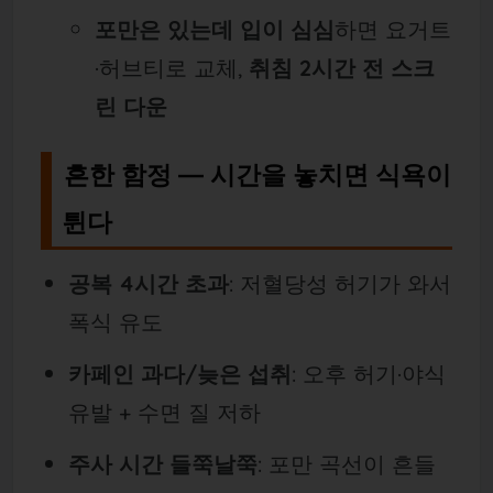
포만은 있는데 입이 심심
하면 요거트
·허브티로 교체,
취침 2시간 전 스크
린 다운
흔한 함정 — 시간을 놓치면 식욕이
튄다
공복 4시간 초과
: 저혈당성 허기가 와서
폭식 유도
카페인 과다/늦은 섭취
: 오후 허기·야식
유발 + 수면 질 저하
주사 시간 들쭉날쭉
: 포만 곡선이 흔들