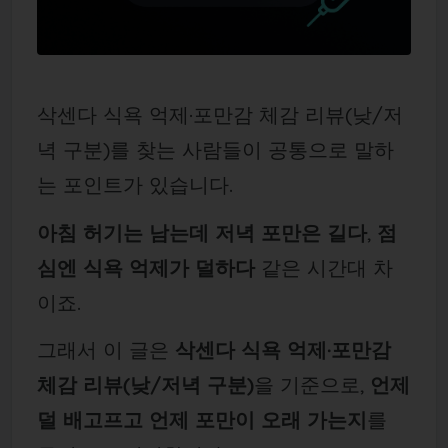
삭센다 식욕 억제·포만감 체감 리뷰(낮/저
녁 구분)를 찾는 사람들이 공통으로 말하
는 포인트가 있습니다.
아침 허기는 남는데 저녁 포만은 길다
,
점
심엔 식욕 억제가 덜하다
같은 시간대 차
이죠.
그래서 이 글은
삭센다 식욕 억제·포만감
체감 리뷰(낮/저녁 구분)
을 기준으로,
언제
덜 배고프고 언제 포만이 오래 가는지
를