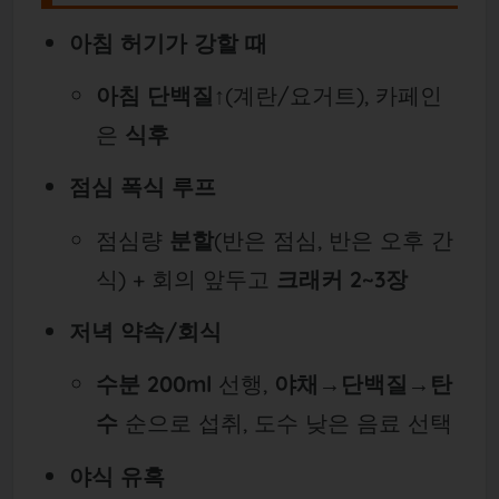
아침 허기가 강할 때
아침 단백질↑
(계란/요거트), 카페인
은
식후
점심 폭식 루프
점심량
분할
(반은 점심, 반은 오후 간
식) + 회의 앞두고
크래커 2~3장
저녁 약속/회식
수분 200ml
선행,
야채→단백질→탄
수
순으로 섭취, 도수 낮은 음료 선택
야식 유혹