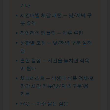
기나
시간대별 체감 패턴 — 낮/저녁 구
분 요약
타임라인 템플릿 — 하루 루틴
상황별 조정 — 낮/저녁 구분 실전
팁
흔한 함정 — 시간을 놓치면 식욕
이 튄다
체크리스트 — 삭센다 식욕 억제·포
만감 체감 리뷰(낮/저녁 구분)용
기록
FAQ — 자주 묻는 질문