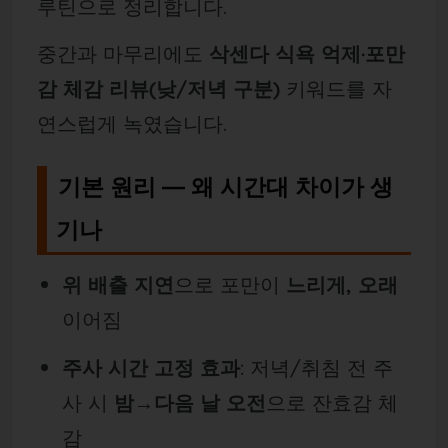
루틴으로 정리합니다.
중간과 마무리에도
삭센다 식욕 억제·포만
감 체감 리뷰(낮/저녁 구분)
키워드를 자
연스럽게 녹였습니다.
기본 원리 — 왜 시간대 차이가 생
기나
위 배출 지연
으로 포만이
느리게, 오래
이어짐
주사 시간 고정 효과
: 저녁/취침 전 주
사 시
밤→다음 날 오전
으로 잔효감 체
감