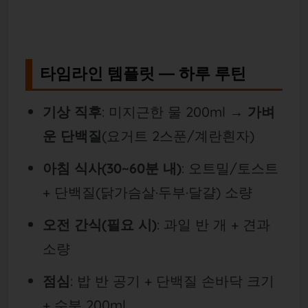
타임라인 템플릿 — 하루 루틴
기상 직후
: 미지근한 물 200ml →
가벼
운 단백질
(요거트 2스푼/계란흰자)
아침 식사(30~60분 내)
: 오트밀/토스트
+ 단백질(닭가슴살·두부·달걀) 소량
오전 간식(필요 시)
: 과일 반 개 + 견과
소량
점심
: 밥 반 공기 + 단백질 손바닥 크기
+ 수분 200ml