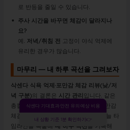
로 반등을 줄일 수 있습니다.
주사 시간을 바꾸면 체감이 달라지나
요?
예.
저녁/취침 전
고정이 야식 억제에
유리한 경우가 많습니다.
마무리 — 내 하루 곡선을 그려보자
삭센다 식욕 억제·포만감 체감 리뷰(낮/저
녁 구분)
의 결론은
시간 관리
입니다. 같은
총칼로리를 먹어도
언제
먹느냐가 포만감
삭센다 기대효과·안전 유의·예상 비용
체감과 야식 유혹을 갈라놓습니다. 오늘 타
내 상황 기준 1분 확인하기👉
임라인을 복붙해
내 하루 곡선
을 기록해