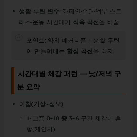
생활 루틴 변수
: 카페인·수면·업무 스트
레스·운동 시간대가
식욕 곡선
을 바꿈
포인트: 약의 메커니즘 + 생활 루틴
이 만들어내는
합성 곡선
을 읽자.
시간대별 체감 패턴 — 낮/저녁 구
분 요약
아침(기상~정오)
배고픔
0~10 중 3~6
구간 체감이 흔
함(개인차)