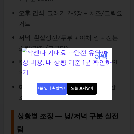
오후 간식
: 크래커 2~3장 + 치즈/그릭요
거트
저녁
: 흰살생선/두부 + 야채 찜 + 전분
소량(감자/고구마)
주사 시간
:
저녁 식후/취침 전
중 본인
에게 편한 시간으로 고정
야식 대체
: 요거트 몇 스푼/토스트 한
1분 안에 확인하기
오늘 보지않기
조각
상황별 조정 — 낮/저녁 구분 실전
팁