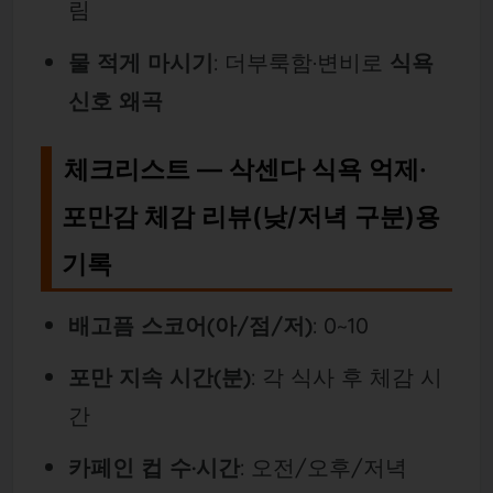
림
물 적게 마시기
: 더부룩함·변비로
식욕
신호 왜곡
체크리스트 — 삭센다 식욕 억제·
포만감 체감 리뷰(낮/저녁 구분)용
기록
배고픔 스코어(아/점/저)
: 0~10
포만 지속 시간(분)
: 각 식사 후 체감 시
간
카페인 컵 수·시간
: 오전/오후/저녁