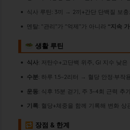
식사 루틴: 3끼 → 2끼+간단 단백질 보
멘탈: “관리”가 “억제”가 아니라
“지속 
🥗 생활 루틴
식사
: 저탄수+고단백 위주, GI 지수 낮은
수분
: 하루 1.5~2리터 → 혈당 안정·부
운동
: 식후 15분 걷기, 주 3~4회 근력 추
기록
: 혈당+체중을 함께 기록해 변화 
🔁 장점 & 한계