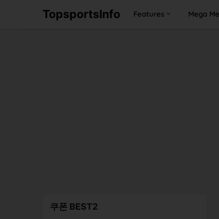
TopsportsInfo
Features
Mega M
쿠폰 BEST2