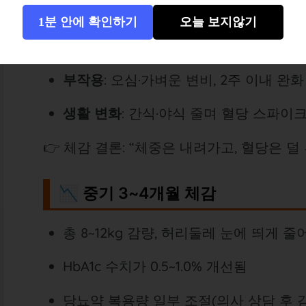
혈당 변화
: 공복 혈당이 안정적으로 10~1
1분 안에 확인하기
오늘 보지않기
포만감
: 식사량 60~70% 줄여도 공복감
부작용
: 오심·가벼운 변비, 2주 이내 완화
생활 변화
: 간식·야식 줄며 혈당 스파이
👉 체감 결론: “체중은 내려가고, 혈당은 덜
📉 중기 3~4개월 체감
총 8~12kg 감량, 허리둘레 눈에 띄게 줄
HbA1c 수치가 0.5~1.0% 개선됨
당뇨약 복용량 일부 조절(의사 상담 후 