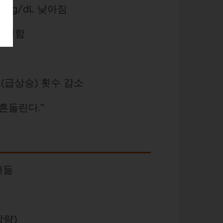
5mg/dL 낮아짐
이 덜함
크(급상승) 횟수 감소
 흔들린다.”
어듦
감량)