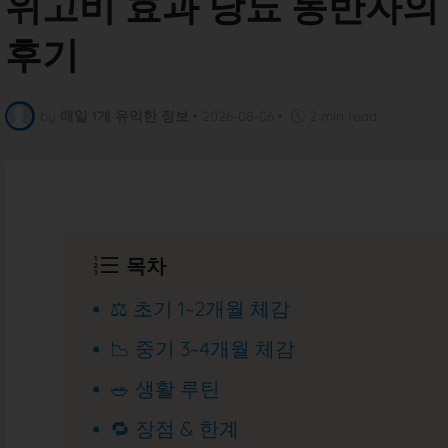
위고비 효과 당뇨 동반자의 
후기
by
매일 1개 유익한 정보
•
2026-08-06
•
2 min read
목차
⚖️ 초기 1~2개월 체감
📉 중기 3~4개월 체감
🥗 생활 루틴
🔁 장점 & 한계