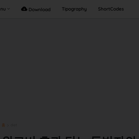
enu
Tipography
ShortCodes
Download
홈
diet