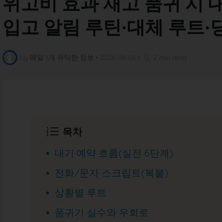
위고비 효과 재고 품귀 시 
입고 알림 루틴·대체 루트·
by
매일 1개 유익한 정보
•
2026-08-06
•
2 min read
목차
대기·예약 흐름(실전 6단계)
전화/문자 스크립트(복붙)
상황별 루트
품귀기 실수와 우회로