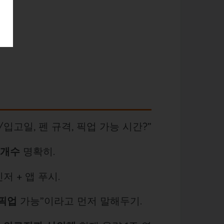
고/입고일, 펜 규격, 픽업 가능 시간?”
·개수
명확히.
저 + 앱 푸시.
 픽업
가능”이라고 먼저 말해두기.