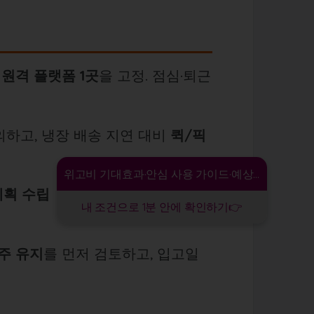
 원격 플랫폼 1곳
을 고정. 점심·퇴근
하고, 냉장 배송 지연 대비
퀵/픽
위고비 기대효과·안심 사용 가이드·예상 비용
계획 수립
→ 평소엔 동네/원격 재
내 조건으로 1분 안에 확인하기👉
1주 유지
를 먼저 검토하고, 입고일