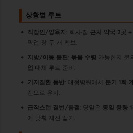
상황별 루트
직장인/양육자
: 회사·집
근처 약국 2곳 +
픽업 창 두 개 확보.
지방/이동 불편
:
묶음 수령
가능한지 문의
업
대체 루트 준비.
기저질환 동반
: 대형병원에서
분기 1회 
진으로 유지.
급작스런 결번/품절
: 당일은
동일 용량 
에 맞춰 재진 잡기.