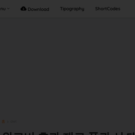
enu
Tipography
ShortCodes
Download
홈
diet