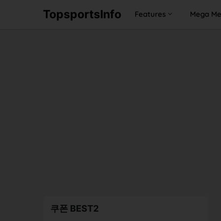
TopsportsInfo
Features
Mega M
쿠폰 BEST2