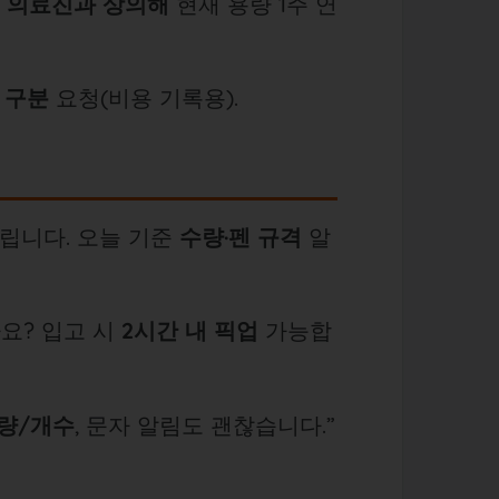
때
의료진과 상의해
현재 용량 1주 연
 구분
요청(비용 기록용).
립니다. 오늘 기준
수량·펜 규격
알
요? 입고 시
2시간 내 픽업
가능합
량/개수
, 문자 알림도 괜찮습니다.”