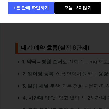
1분 안에 확인하기
오늘 보지않기
대기·예약 흐름(실전 6단계)
1. 약국→병원 순서
로 전화: “__mg 재
2. 웨이팅 등록
: 이름·연락처·원하는
용량
3. 알림 채널 분산
: 기본 전화 + 문자/메신
4. 시간대 약속
: “입고 알림 시
2시간 내