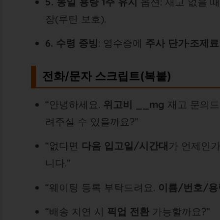
5. 동일 용량 1주 유지
옵션: 재고 없을 
장(루틴 보호).
6. 수령 증빙
: 영수증에
주사 단가·조제료
전화/문자 스크립트(복붙)
“안녕하세요.
위고비 __mg
재고 문의드
려주실 수 있을까요?”
“없다면
다음 입고일/시간대
가 언제인가
니다.”
“웨이팅 등록 부탁드려요.
이름/번호/용
“배송 지연 시
픽업 전환
가능할까요?”