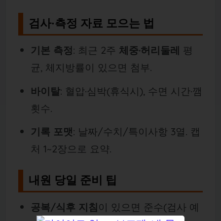
검사·측정 자료 모으는 법
기본 측정
: 최근 2주
체중·허리둘레
평
균, 체지방률이 있으면 첨부.
바이탈
: 혈압·심박(휴식시), 수면 시간·깸
횟수.
기록 포맷
: 날짜/수치/특이사항 3열. 캡
처 1~2장으로 요약.
내원 당일 준비 팁
공복/식후 지침
이 있으면 준수(검사 예