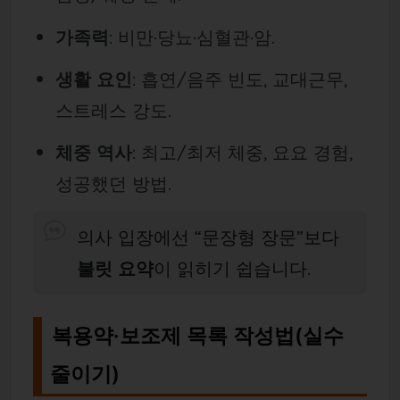
가족력
: 비만·당뇨·심혈관·암.
생활 요인
: 흡연/음주 빈도, 교대근무,
스트레스 강도.
체중 역사
: 최고/최저 체중, 요요 경험,
성공했던 방법.
의사 입장에선 “문장형 장문”보다
불릿 요약
이 읽히기 쉽습니다.
복용약·보조제 목록 작성법(실수
줄이기)