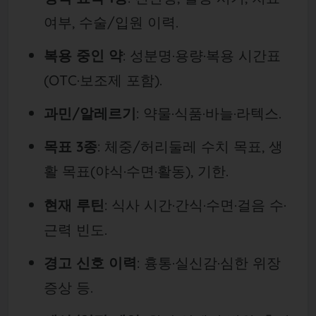
여부, 수술/입원 이력.
복용 중인 약
: 성분명·용량·복용 시간표
(OTC·보조제 포함).
과민/알레르기
: 약물·식품·바늘·라텍스.
목표 3종
: 체중/허리둘레 수치 목표, 생
활 목표(야식·수면·활동), 기한.
현재 루틴
: 식사 시간·간식·수면·걸음 수·
근력 빈도.
경고 신호 이력
: 흉통·실신감·심한 위장
증상 등.