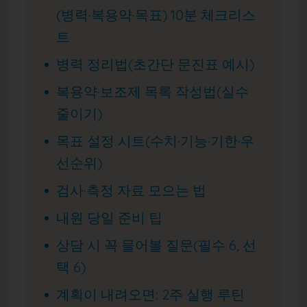
(병력·복용약·목표) 10분 체크리스
트
병력 정리법(초간단 문진표 예시)
복용약·보조제 목록 작성법(실수
줄이기)
목표 설정 시트(수치·기능·기한·우
선순위)
검사·측정 자료 모으는 법
내원 당일 준비 팁
상담 시 꼭 물어볼 질문(필수 6, 선
택 6)
계획이 내려오면: 2주 실행 루틴