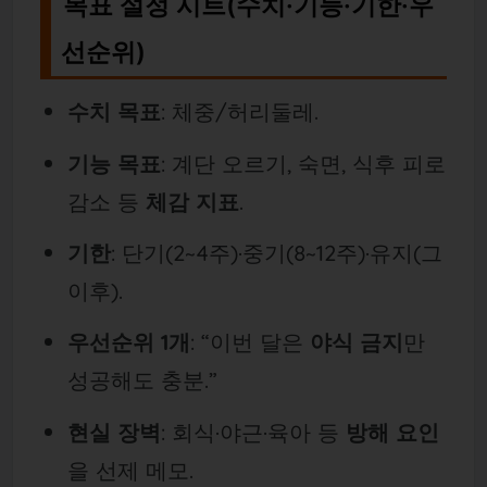
목표 설정 시트(수치·기능·기한·우
선순위)
수치 목표
: 체중/허리둘레.
기능 목표
: 계단 오르기, 숙면, 식후 피로
감소 등
체감 지표
.
기한
: 단기(2~4주)·중기(8~12주)·유지(그
이후).
우선순위 1개
: “이번 달은
야식 금지
만
성공해도 충분.”
현실 장벽
: 회식·야근·육아 등
방해 요인
을 선제 메모.