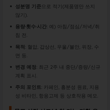
성분명 기준
으로 적기(제품명만 쓰지
않기).
용량·횟수·시간
: 예) 아침/점심/저녁/취
침 전.
목적
: 혈압, 갑상선, 우울/불안, 위장, 수
면 등.
변경 예정
: 최근 2주 내 중단/증량/신규
계획 표시.
주의 포인트
: 카페인, 흥분성 원료, 지용
성 비타민, 항응고제 등 상호작용 메모.