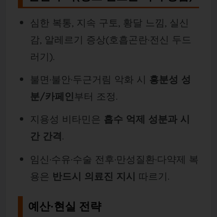
심한 복통, 지속 구토, 황달 느낌, 실신
감, 알레르기 증상(호흡곤란·전신 두드
러기).
불면·불안·두근거림 악화 시
흥분성 성
분/카페인
부터 조정.
지용성 비타민은
흡수 억제 성분과 시
간 간격
.
임신·수유·수술 전후·만성질환·다약제 복
용은
반드시 의료진 지시
따르기.
예산·현실 전략