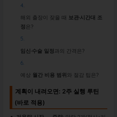
해외 출장이 잦을 때
보관·시간대 조
정
은?
임신·수술 일정
과의 간격은?
예상
월간 비용 범위
와 절감 팁은?
계획이 내려오면: 2주 실행 루틴
(바로 적용)
저용량 시작 → 증량
: 알람 2개(정시+리