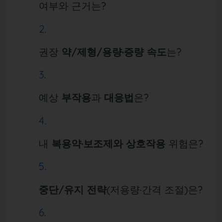
여부와 근거는?
권장
약/제형/용량·증량 속도
는?
예상
부작용
과
대응법
은?
내
복용약·보조제와 상호작용
위험은?
중단/유지 전략
(저용량·간격 조절)은?