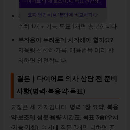
다이어트 약 vs 보조제, 내 목표·건강상태 기준으로
니다.
효과·안전·비용 1분안에 비교하기👉
목표는 수치가 꼭 필요할까요?
수치 1개 + 기능 목표 1개면 충분합니다.
부작용이 두려운데 시작해야 할까요?
저용량·천천히·기록. 대응법을 미리 합
의하면 안전합니다.
결론｜다이어트 의사 상담 전 준비
사항(병력·복용약·목표)
요점은 세 가지입니다.
병력 1장 요약
,
복용
약·보조제 성분·용량·시간표
,
목표 3종(수치
·기능·기한)
. 여기에 질문 3개만 더하면 준