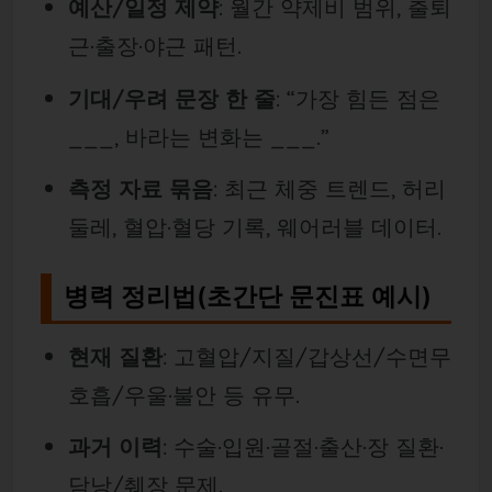
예산/일정 제약
: 월간 약제비 범위, 출퇴
근·출장·야근 패턴.
기대/우려 문장 한 줄
: “가장 힘든 점은
___, 바라는 변화는 ___.”
측정 자료 묶음
: 최근 체중 트렌드, 허리
둘레, 혈압·혈당 기록, 웨어러블 데이터.
병력 정리법(초간단 문진표 예시)
현재 질환
: 고혈압/지질/갑상선/수면무
호흡/우울·불안 등 유무.
과거 이력
: 수술·입원·골절·출산·장 질환·
담낭/췌장 문제.