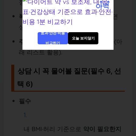
정 시 필수).
복용약·보조제 실물/사진
을 가져가면
상호작용 상담이 쉬움.
효과·안전·비용
오늘 보지않기
주요 질문 3개
만 메모해서 시작하라(아
비교하기
래 리스트 활용).
상담 시 꼭 물어볼 질문(필수 6, 선
택 6)
필수
내 BMI·허리 기준으로
약이 필요한지