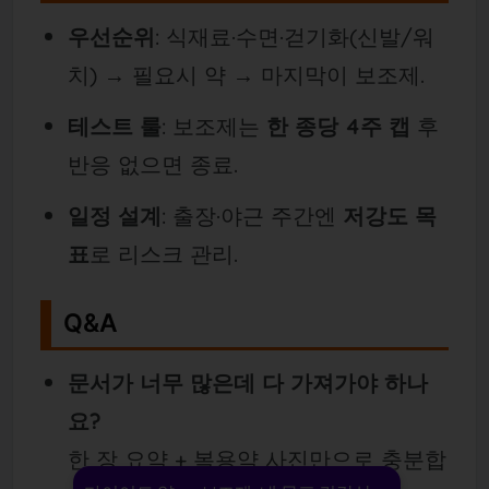
우선순위
: 식재료·수면·걷기화(신발/워
치) → 필요시 약 → 마지막이 보조제.
테스트 룰
: 보조제는
한 종당 4주 캡
후
반응 없으면 종료.
일정 설계
: 출장·야근 주간엔
저강도 목
표
로 리스크 관리.
Q&A
문서가 너무 많은데 다 가져가야 하나
요?
한 장 요약 + 복용약 사진만으로 충분합