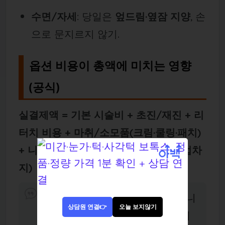
수면/자세
: 당일은
엎드림·옆잠 지양
, 손
으로 문지르지 않기.
옵션 비용이 총액에 미치는 영향
(공식)
실결제액 = 기본 시술비 + 초진/재진 + 리
터치 비용 + 마취/소모품(크림·쿨링·패치)
+ 니들 업그레이드 + 부가세 + (수입 업차
지)
숫자는 병원 정책에 따라 달라집니
상담원 연결👉
오늘 보지않기
다.
포함/별도
를 견적서에 명확히