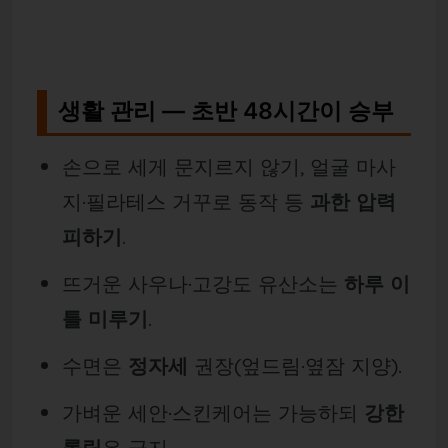
생활 관리 — 초반 48시간이 승부
손으로 세게 문지르지 않기, 얼굴 마사
지·필라테스 거꾸로 동작 등
과한 압력
피하기
.
뜨거운 사우나·고강도 유산소는
하루 이
틀 미루기
.
수면은
정자세
권장(엎드림·옆잠 지양).
가벼운 세안·스킨케어는 가능하되
강한
롤링
은 금지.