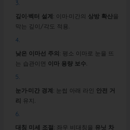
깊이·벡터 설계
: 이마·미간의
상방 확산
을
막는 깊이/각도 적용.
낮은 이마선 주의
: 평소 이마로 눈을 뜨
는 습관이면
이마 용량 보수
.
눈가·미간 경계
: 눈썹 아래 라인
안전 거
리
유지.
대칭 미세 조절
: 좌우 비대칭을
유닛 차