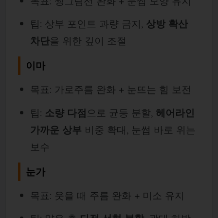
목표: 찡그림선 완화 + 눈썹 모양 유지
팁: 상부 포인트 과량 금지,
상방 확산
차단
을 위한 깊이 조절
이마
목표: 가로주름 완화 + 눈뜨는 힘 보전
팁:
소량 다점
으로 균등 분할,
헤어라인
가까운 상부
비중 확대, 눈썹 바로 위는
보수
눈가
목표: 웃을 때 주름 완화 + 미소 유지