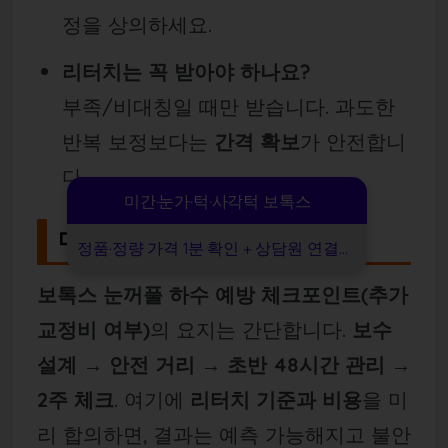
정을 상의하세요.
리터치는 꼭 받아야 하나요?
부족/비대칭일 때만 받습니다. 과도한
반복 보정보다는
간격 확보
가 안전합니
다.
미간·눈가·턱·사각턱 보톡스
마무리
정품·정량 가격 1분 확인 + 상담원 연결👉
보톡스 눈꺼풀 하수 예방 체크포인트(추가
교정비 여부)
의 요지는 간단합니다.
보수
설계 → 안전 거리 → 초반 48시간 관리 →
2주 체크
. 여기에
리터치 기준과 비용
을 미
리 합의하면, 결과는 예측 가능해지고 불안