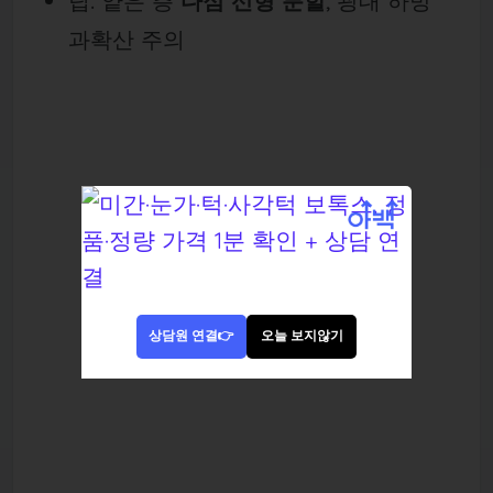
팁: 얕은 층
다점 선형 분할
, 광대 하방
과확산 주의
상담원 연결👉
오늘 보지않기