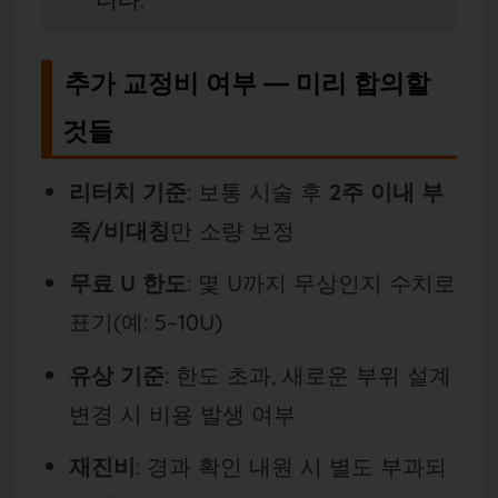
추가 교정비 여부 — 미리 합의할
것들
리터치 기준
: 보통 시술 후
2주 이내 부
족/비대칭
만 소량 보정
무료 U 한도
: 몇 U까지 무상인지 수치로
표기(예: 5~10U)
유상 기준
: 한도 초과, 새로운 부위 설계
변경 시 비용 발생 여부
재진비
: 경과 확인 내원 시 별도 부과되