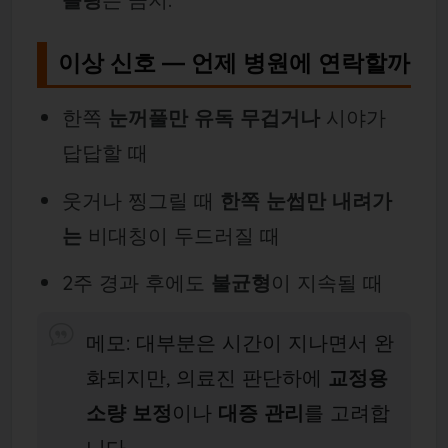
이상 신호 — 언제 병원에 연락할까
한쪽
눈꺼풀만 유독 무겁거나
시야가
답답할 때
웃거나 찡그릴 때
한쪽 눈썹만 내려가
는
비대칭이 두드러질 때
2주 경과 후에도
불균형
이 지속될 때
메모: 대부분은 시간이 지나면서 완
화되지만, 의료진 판단하에
교정용
소량 보정
이나
대증 관리
를 고려합
니다.