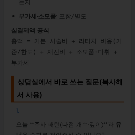
는지
부가세·소모품
: 포함/별도
실결제액 공식
총액 = 기본 시술비 + 리터치 비용(기
준/한도) + 재진비 + 소모품·마취 +
부가세
상담실에서 바로 쓰는 질문(복사해
서 사용)
오늘 **주사 패턴(다점 개수·깊이)**과
유
닛
을 숫자로 적어주실 수 있나요?