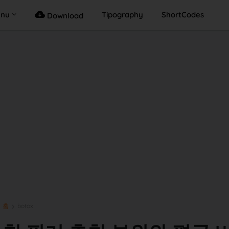
enu
Tipography
ShortCodes
Download
홈
botox