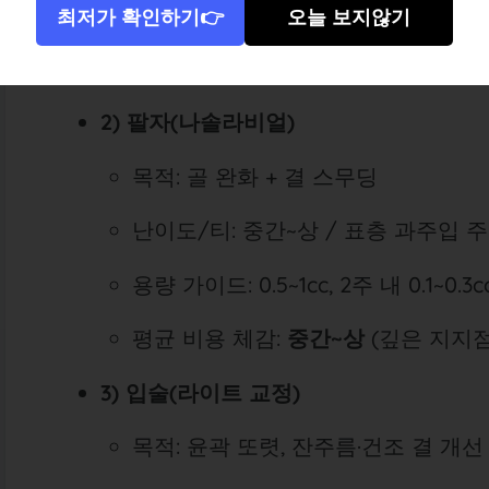
용량 가이드: 1cc 시작 → 필요 시 0.5
최저가 확인하기👉
오늘 보지않기
평균 비용 체감:
중간
(라인·분할 포인
2) 팔자(나솔라비얼)
목적: 골 완화 + 결 스무딩
난이도/티: 중간~상 / 표층 과주입 
용량 가이드: 0.5~1cc, 2주 내 0.1~
평균 비용 체감:
중간~상
(깊은 지지점
3) 입술(라이트 교정)
목적: 윤곽 또렷, 잔주름·건조 결 개선