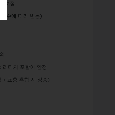
cc 보정
트 수에 따라 변동)
주의
0.3cc 리터치 포함이 안정
 + 표층 혼합 시 상승)