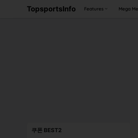
TopsportsInfo
Features
Mega M
쿠폰 BEST2