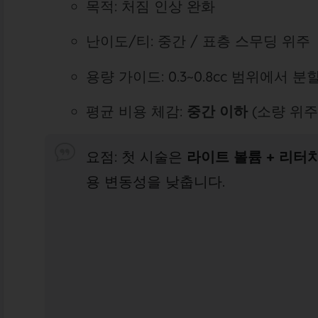
목적: 처짐 인상 완화
난이도/티: 중간 / 표층 스무딩 위주
용량 가이드: 0.3~0.8cc 범위에서 분
평균 비용 체감:
중간 이하
(소량 위주
요점: 첫 시술은
라이트 볼륨 + 리터
용 변동성을 낮춥니다.