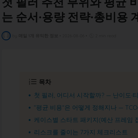
첫 필러 추천 부위와 평균 
는 순서·용량 전략·총비용 
by
매일 1개 유익한 정보
•
2026-08-06
•
2 min read
목차
첫 필러, 어디서 시작할까? — 난이도·티
“평균 비용”은 어떻게 정해지나 — TC
케이스별 스타트 패키지(예산 프레임 
리스크를 줄이는 7가지 체크리스트