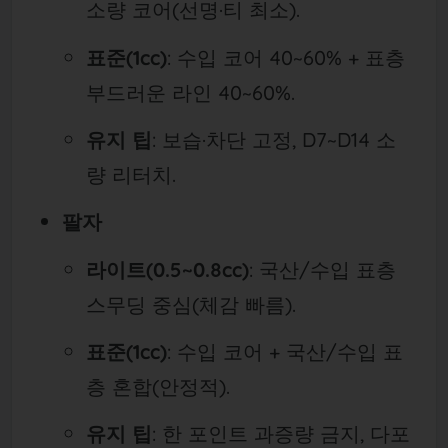
소량 코어(선명·티 최소).
표준(1cc)
: 수입 코어 40~60% + 표층
부드러운 라인 40~60%.
유지 팁
: 보습·차단 고정, D7~D14 소
량 리터치.
팔자
라이트(0.5~0.8cc)
: 국산/수입 표층
스무딩 중심(체감 빠름).
표준(1cc)
: 수입 코어 + 국산/수입 표
층 혼합(안정적).
유지 팁
: 한 포인트 과증량 금지, 다포