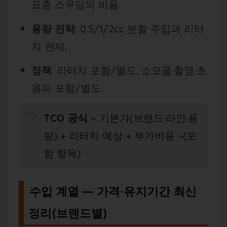
표층 스무딩의 비율.
용량 전략
: 0.5/1/2cc 분할 주입과 리터
치 전제.
정책
: 리터치 포함/별도, 소모품·촬영·초
음파 포함/별도.
TCO 공식
= 기본가(브랜드·라인·용
량) + 리터치 예상 + 부가비용 –(포
함 항목)
수입 계열 — 가격·유지기간 최신
정리(브랜드별)