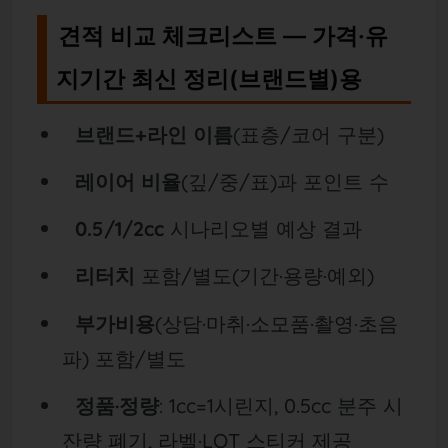
견적 비교 체크리스트 — 가격·유
지기간 최신 정리(브랜드별)용
브랜드+라인 이름
(표층/코어 구분)
레이어 비율
(깊/중/표)과 포인트 수
0.5/1/2cc
시나리오별 예상 결과
리터치
포함/별도(기간·용량·예외)
부가비용
(상담·마취·소모품·촬영·초음
파) 포함/별도
정품·정량
: 1cc=1시린지, 0.5cc 분주 시
잔량 폐기, 라벨·LOT 스티커 제공