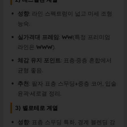
성향
: 라인 스펙트럼이 넓고 미세 조형
능숙.
실가격대 프레임
:
₩₩
(특정 프리미엄
라인은
₩₩₩
).
체감 유지 포인트
: 표층·중층 혼합에서
균형 좋음.
추천
: 팔자 표층 스무딩+중층 코어, 입술
윤곽·세로결 정리.
3) 벨로테로 계열
성향
: 표층 스무딩 특화, 경계 블렌딩 강