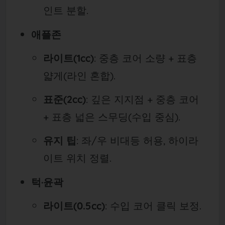
인트 분할.
애플존
라이트(1cc)
: 중층 코어 소량 + 표층
얇게(라인 혼합).
표준(2cc)
: 깊은 지지점 + 중층 코어
+ 표층 넓은 스무딩(수입 중심).
유지 팁
: 좌/우 비대등 허용, 하이라
이트 위치 정렬.
턱·윤곽
라이트(0.5cc)
: 수입 코어 클릭 보정.