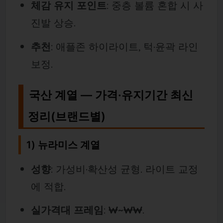
체감 유지 포인트
: 중층 볼륨 혼합 시 사
진발 상승.
추천
: 애플존 하이라이트, 턱·윤곽 라인
보정.
국산 계열 — 가격·유지기간 최신
정리(브랜드별)
1) 뉴라미스 계열
성향
: 가성비·확산성 균형. 라이트 교정
에 적합.
실가격대 프레임
:
₩~₩₩
.