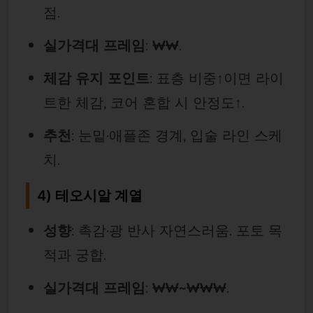
점.
실가격대 프레임
:
₩₩
.
체감 유지 포인트
: 표층 비중↑이면 라이
트한 체감, 코어 혼합 시 안정도↑.
추천
: 눈밑·애플존 경계, 입술 라인 스케
치.
4) 테오시알 계열
성향
: 촉감·광 반사 자연스러움. 포토 목
적과 궁합.
실가격대 프레임
:
₩₩~₩₩₩
.