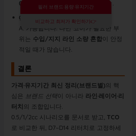
0.5cc + 리터치
가 실패율↓, 만족도↑.
필러 브랜드·용량·유지기간
Q. 국산만 써도 괜찮나요?
비교하고 최저가 확인하기👉
A. 가능합니다. 다만 코어가 필요한 부
위는
수입/지지 라인 소량 혼합
이 안정
적일 때가 많습니다.
결론
가격·유지기간 최신 정리(브랜드별)
의 핵
심은
브랜드 선택
이 아니라
라인·레이어·리
터치
의 조합입니다.
0.5/1/2cc 시나리오를 문서로 받고,
TCO
로 비교한 뒤, D7~D14 리터치로 고정하세