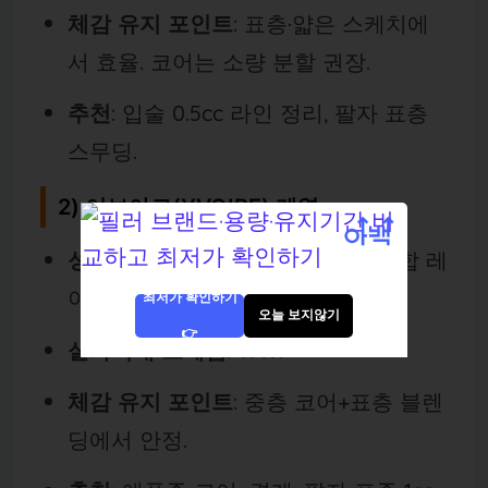
체감 유지 포인트
: 표층·얇은 스케치에
서 효율. 코어는 소량 분할 권장.
추천
: 입술 0.5cc 라인 정리, 팔자 표층
스무딩.
2) 이보아르(YVOIRE) 계열
성향
: 지지/스무딩 라인 세분화. 혼합 레
이어링 용이.
최저가 확인하기
오늘 보지않기
👉
실가격대 프레임
:
₩₩
.
체감 유지 포인트
: 중층 코어+표층 블렌
딩에서 안정.