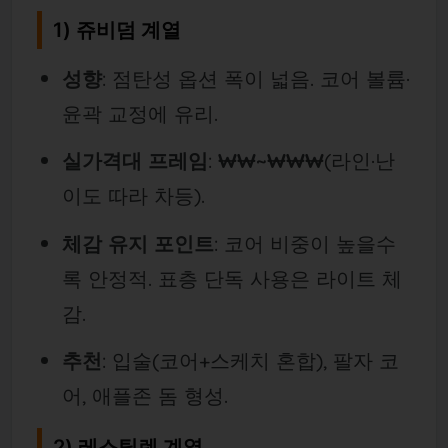
1) 쥬비덤 계열
성향
: 점탄성 옵션 폭이 넓음. 코어 볼륨·
윤곽 교정에 유리.
실가격대 프레임
:
₩₩~₩₩₩
(라인·난
이도 따라 차등).
체감 유지 포인트
: 코어 비중이 높을수
록 안정적. 표층 단독 사용은 라이트 체
감.
추천
: 입술(코어+스케치 혼합), 팔자 코
어, 애플존 돔 형성.
2) 레스틸렌 계열