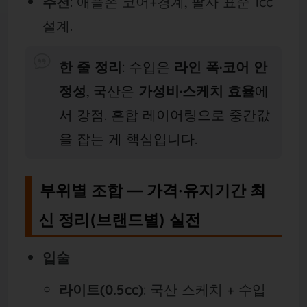
추천
: 애플존 코어+경계, 팔자 표준 1cc
설계.
한 줄 정리
: 수입은
라인 폭·코어 안
정성
, 국산은
가성비·스케치 효율
에
서 강점. 혼합 레이어링으로 중간값
을 잡는 게 핵심입니다.
부위별 조합 — 가격·유지기간 최
신 정리(브랜드별) 실전
입술
라이트(0.5cc)
: 국산 스케치 + 수입