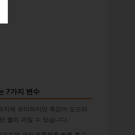
는 7가지 변수
 유지에 유리하지만 촉감이 도드라
만 빨리 퍼질 수 있습니다.
 치우치면 퍼짐·울퉁불퉁·빠른 흡수