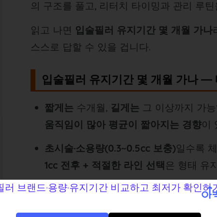
의 구조를 풀고, 리터치 타이밍과 관리 루
읽고 나면
입술필러 유지기간 몇 개월 가나
스스로 답할 수 있을 겁니다.
입술필러 유지기간 몇 개월 가나 —
짧게는
수개월,
길게는
그 이상까지 가능
움직임이 많아 평균이 짧아지는 경향
이 
초시술·소용량(0.3~0.5cc 보충)
일수록 체
1cc 전후 + 적절한 라인 선택
은 형태 유
리터치(소량 보정)
를 계획에 포함하면 