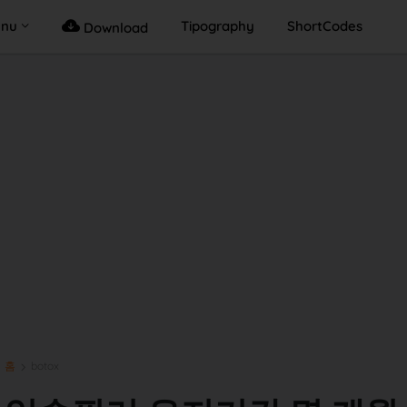
enu
Tipography
ShortCodes
Download
홈
botox