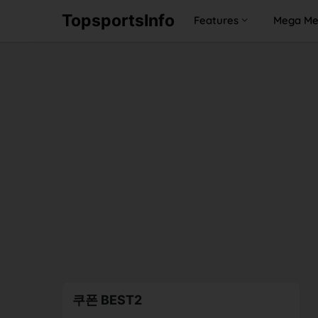
TopsportsInfo
Features
Mega M
쿠폰 BEST2