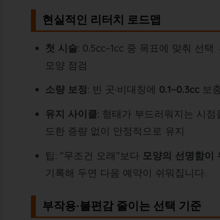
현실적인 리터치 로드맵
첫 시술
: 0.5cc~1cc 중 목표에 맞춰 선택
모양 점검
소량 보정
: 빈 곳·비대칭에
0.1~0.3cc
보
유지 사이클
: 형태가 부드러워지는 시
도한 증량 없이 안정적으로 유지
팁: “무조건 오래”보다
모양의 선명함이 
기록해 두면 다음 예약이 쉬워집니다.
부작용·불편감 줄이는 선택 기준