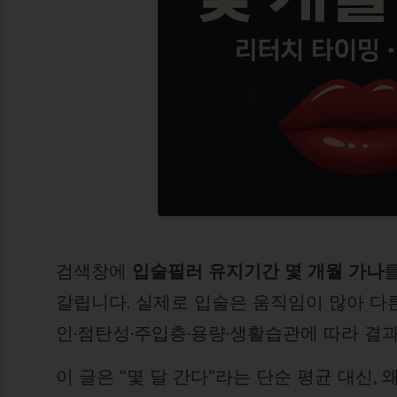
검색창에
입술필러 유지기간 몇 개월 가나
갈립니다. 실제로 입술은 움직임이 많아 다른
인·점탄성·주입층·용량·생활습관에 따라 결
이 글은 “몇 달 간다”라는 단순 평균 대신,