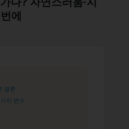
 가나? 자연스러움·지
 번에
른 결론
7가지 변수