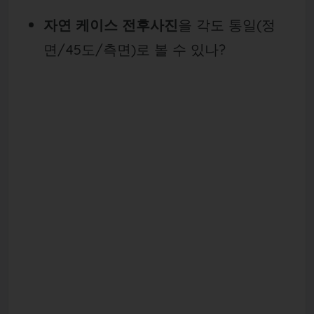
자연 케이스 전후사진
을 각도 통일(정
면/45도/측면)로 볼 수 있나?