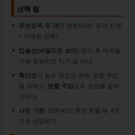
선택 팁
우선순위 두 개
만 정한다(예: 윤곽 선명
+ 비대칭 완화).
입술선(버밀리온 보더)
정리 후 체적을
미세 증량하면 티가 덜 난다.
확산성
이 높은 라인은 과한 표층 주입
을 피하고,
분할 주입
으로 모양을 겹쳐
만든다.
사진 기준
: 정면·45도·측면·웃을 때 4컷
으로 상담받기.