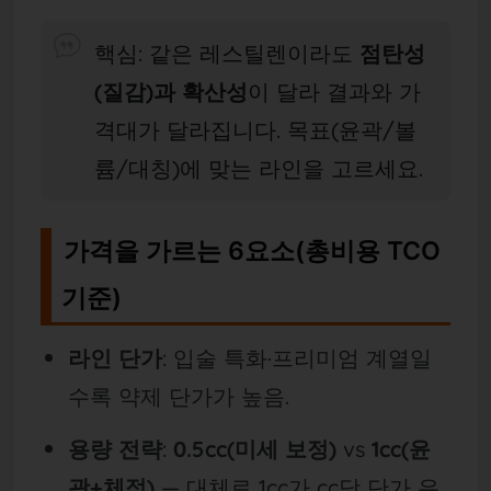
핵심: 같은 레스틸렌이라도
점탄성
(질감)과 확산성
이 달라 결과와 가
격대가 달라집니다. 목표(윤곽/볼
륨/대칭)에 맞는 라인을 고르세요.
가격을 가르는 6요소(총비용 TCO
기준)
라인 단가
: 입술 특화·프리미엄 계열일
수록 약제 단가가 높음.
용량 전략
:
0.5cc(미세 보정)
vs
1cc(윤
곽+체적)
— 대체로 1cc가 cc당 단가 유