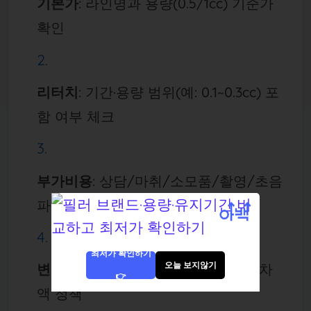
기본가
: 라인명과 용량(0.5/1cc) 기준가
확인
리터치
: 기간·용량 범위(예: 0.1~0.3cc) 포
함 여부 체크
부가비용
: 상담/마취/소모품/촬영/초음
파 포함·별도 구분
최저가 확인하기
오늘 보지않기
변경 업차지
: 다른 라인으로 바꿀 때 차
👉
액 정책