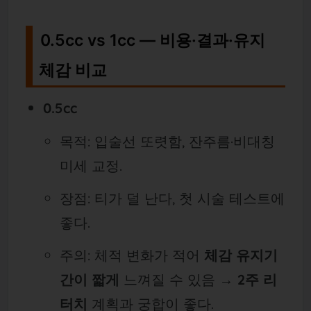
0.5cc vs 1cc — 비용·결과·유지
체감 비교
0.5cc
목적: 입술선 또렷함, 잔주름·비대칭
미세 교정.
장점: 티가 덜 난다, 첫 시술 테스트에
좋다.
주의: 체적 변화가 적어
체감 유지기
간이 짧게
느껴질 수 있음 →
2주 리
터치
계획과 궁합이 좋다.