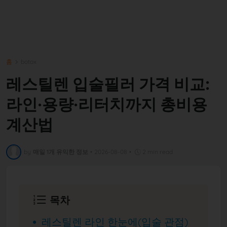
홈
botox
레스틸렌 입술필러 가격 비교:
라인·용량·리터치까지 총비용
계산법
by
매일 1개 유익한 정보
•
2026-08-08
•
2 min read
목차
레스틸렌 라인 한눈에(입술 관점)