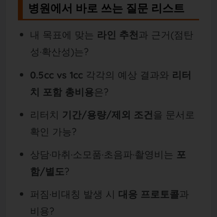
병원에서 바로 쓰는 질문 리스트
내 목표에 맞는
라인 추천
과 근거(점탄
성·확산성)는?
0.5cc vs 1cc
각각의 예상 결과와
리터
치 포함 총비용
은?
리터치
기간/용량/제외 조건
을 문서로
확인 가능?
상담·마취·소모품·초음파·촬영비는
포
함/별도
?
퍼짐·비대칭 발생 시
대응 프로토콜
과
비용?