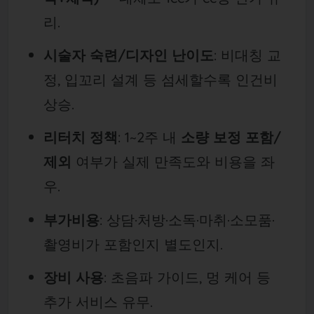
리.
시술자 숙련/디자인 난이도
: 비대칭 교
정, 입꼬리 설계 등 섬세할수록 인건비
상승.
리터치 정책
: 1~2주 내
소량 보정 포함/
제외
여부가 실제 만족도와 비용을 좌
우.
부가비용
: 상담·처방·소독·마취·소모품·
촬영비가 포함인지 별도인지.
장비 사용
: 초음파 가이드, 멍 케어 등
추가 서비스 유무.