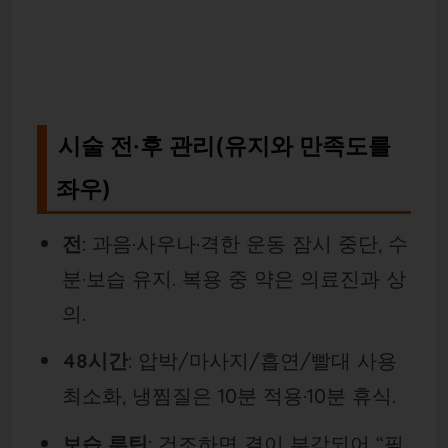
시술 전·후 관리(유지와 만족도를
좌우)
전
: 과음·사우나·격한 운동 잠시 중단, 수
분·보습 유지. 복용 중 약은 의료진과 상
의.
48시간
: 압박/마사지/흡연/빨대 사용
최소화, 냉찜질은 10분 적용·10분 휴식.
보습 루틴
: 건조하면 결이 부각되어 “필