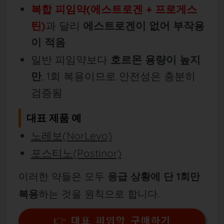
복합 피임약(에스트로겐 + 프로게스
틴)
과 달리
에스트로겐이 없어 부작용
이 적음
일반 피임약보다
호르몬 용량이 높지
만
, 1회 복용이므로 안전성은 충분히
검증됨
대표 제품 예
노레보(NorLevo)
포스티노(Postinor)
이러한 약들은 모두
응급 상황에 단 1회만
복용
하는 것을 원칙으로 합니다.
👉 대표 피임약 구매하기