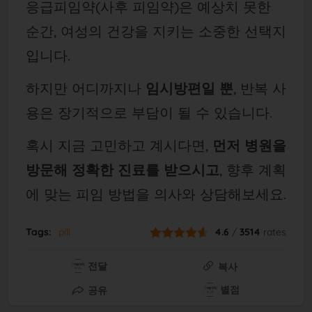
응급피임약(사후 피임약)은 예상치 못한
순간, 여성의 건강을 지키는 소중한 선택지
입니다.
하지만 어디까지나
임시방편일 뿐
, 반복 사
용은 장기적으로 부담이 될 수 있습니다.
혹시 지금 고민하고 계시다면,
먼저 병원을
방문해 정확한 진료를 받으시고
, 향후 계획
에 맞는 피임 방법을 의사와 상담해보세요.
Tags:
pill
4.6
/
3514
rates
전달
복사
별점
공유