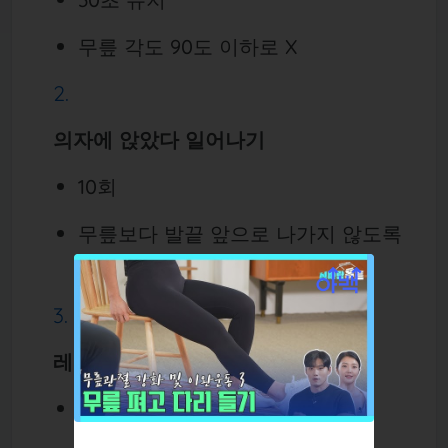
무릎 각도 90도 이하로 X
의자에 앉았다 일어나기
10회
무릎보다 발끝 앞으로 나가지 않도록
주의
레그 익스텐션 (앉아서 다리 뻗기)
좌우 각 10회