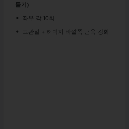
들기)
좌우 각 10회
고관절 + 허벅지 바깥쪽 근육 강화