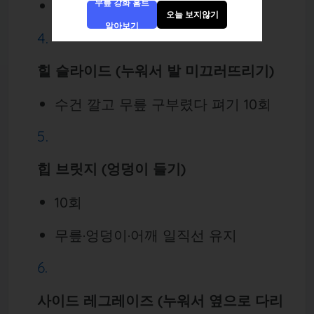
발끝 당기며 무릎 위 근육 자극
무릎 강화 홈트
오늘 보지않기
알아보기
힐 슬라이드 (누워서 발 미끄러뜨리기)
수건 깔고 무릎 구부렸다 펴기 10회
힙 브릿지 (엉덩이 들기)
10회
무릎·엉덩이·어깨 일직선 유지
사이드 레그레이즈 (누워서 옆으로 다리