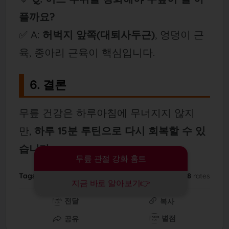
플까요?
✅ A:
허벅지 앞쪽(대퇴사두근)
, 엉덩이 근
육, 종아리 근육이 핵심입니다.
6. 결론
무릎 건강은 하루아침에 무너지지 않지
만,
하루 15분 루틴으로 다시 회복할 수 있
습니다.
무릎 관절 강화 홈트
Tags:
diet
health
4.7
/
2788
rates
지금 바로 알아보기👉
전달
복사
별점
공유