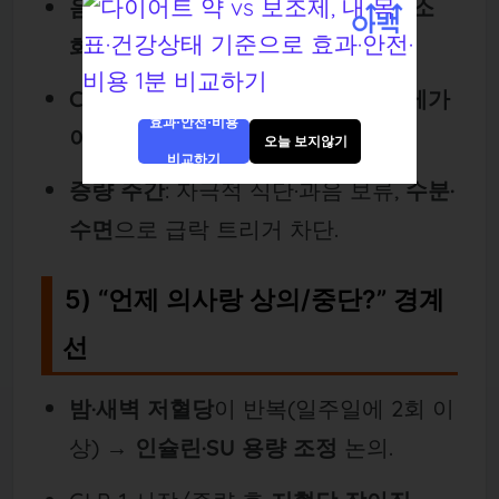
음주
: 야간 저혈당 위험↑. 음주는
최소
화
, 섭취 시
탄수 동반
.
CGM/혈당계 알람
: 하강 알람은
낮게가
효과·안전·비용
아니라 ‘여유있게’
설정.
오늘 보지않기
비교하기
증량 주간
: 자극적 식단·과음 보류,
수분·
수면
으로 급락 트리거 차단.
5) “언제 의사랑 상의/중단?” 경계
선
밤·새벽 저혈당
이 반복(일주일에 2회 이
상) →
인슐린·SU 용량 조정
논의.