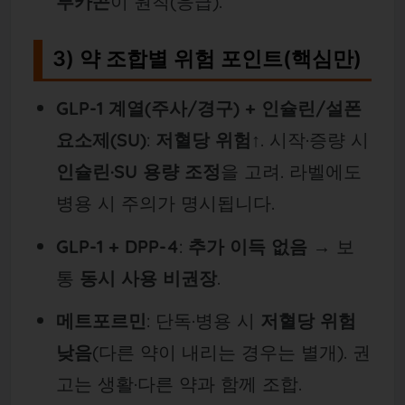
루카곤
이 원칙(응급).
3) 약 조합별 위험 포인트(핵심만)
GLP-1 계열(주사/경구) + 인슐린/설폰
요소제(SU)
:
저혈당 위험↑
. 시작·증량 시
인슐린·SU 용량 조정
을 고려. 라벨에도
병용 시 주의가 명시됩니다.
GLP-1 + DPP-4
:
추가 이득 없음
→ 보
통
동시 사용 비권장
.
메트포르민
: 단독·병용 시
저혈당 위험
낮음
(다른 약이 내리는 경우는 별개). 권
고는 생활·다른 약과 함께 조합.