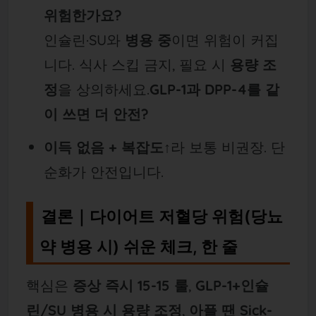
위험한가요?
인슐린·SU와
병용 중
이면 위험이 커집
니다. 식사 스킵 금지, 필요 시
용량 조
정
을 상의하세요.
GLP-1과 DPP-4를 같
이 쓰면 더 안전?
이득 없음 + 복잡도↑
라 보통 비권장. 단
순화가 안전입니다.
결론｜다이어트 저혈당 위험(당뇨
약 병용 시) 쉬운 체크, 한 줄
핵심은
증상 즉시 15-15 룰
,
GLP-1+인슐
린/SU 병용 시 용량 조정
,
아플 땐 Sick-