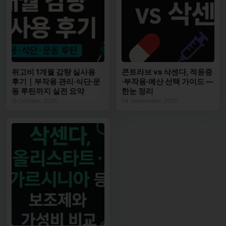
위고비 1개월 감량 실사용
콘트라브 vs 삭센다, 적응증
후기｜부작용 관리·식단·운
·부작용·예산 선택 가이드 —
동 루틴까지 실전 요약
한눈 정리
16 October, 2025
24 September, 2025