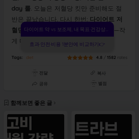
day 룰
. 오늘은 저혈당 킷만 준비해도 절
반은 끝났습니다. 다시 한번:
다이어트 저
혈당 위험(당뇨 약 병용 시) 쉬운 체크
다이어트 약 vs 보조제, 내 목표·건강상태 기준으로
—작
게 대비하면 크게 안전합니다.
효과·안전·비용 1분안에 비교하기👉
Tags:
diet
4.8
/
1582
rates
전달
복사
별점
공유
함께보면 좋은 글