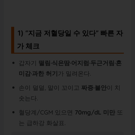
1) “지금 저혈당일 수 있다” 빠른 자
가 체크
갑자기
떨림·식은땀·어지럼·두근거림·혼
미감·과한 허기
가 밀려온다.
손이 덜덜, 말이 꼬이고
짜증·불안
이 치
솟는다.
혈당계/CGM 있으면
70mg/dL 미만
또
는 급하강 화살표.