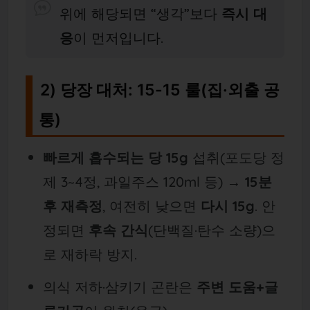
위에 해당되면 “생각”보다
즉시 대
응
이 먼저입니다.
2) 당장 대처: 15-15 룰(집·외출 공
통)
빠르게 흡수되는 당 15g
섭취(포도당 정
제 3~4정, 과일주스 120ml 등) →
15분
후 재측정
, 여전히 낮으면
다시 15g
. 안
정되면
후속 간식
(단백질·탄수 소량)으
로 재하락 방지.
의식 저하·삼키기 곤란은
주변 도움+글