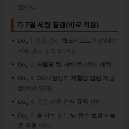
연락처.
7) 7일 세팅 플랜(바로 적용)
Day 1: 평소 증상 체크리스트 작성(내가
자주 겪는 전조 3가지).
Day 2:
저혈당 킷
가방/차/책상 배치.
Day 3: CGM/혈당계
저혈당 알람
재설
정(여유 있게).
Day 4: 운동 전후
간식 규칙
정하기.
Day 5: 술 약속 있는 날
탄수 보강 + 늦
은 측정
예약.