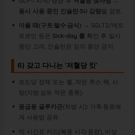
GLP-1 시작/증량 후
저혈당 잦아짐
→
동시 사용 중인 인슐린·SU 감량
을 검토.
아플 때(구토·탈수·금식)
→ SGLT2/메트
포르민 등은
Sick-day 룰
확인 후 일시
중단 고려, 인슐린은 임의 중단 금지.
6) 갖고 다니는 ‘저혈당 킷’
포도당 정제 또는 젤, 작은 주스 팩, 사
탕(지방·섬유 적은 종류).
응급용 글루카곤
(처방 시): 가족·동료에
게 사용법 공유.
약 시간표 카드(복용 시각·용량), 비상