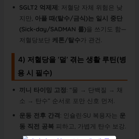
SGLT2 억제제
: 저혈당 자체 위험은 낮
지만,
아플 때(탈수/금식)는 일시 중단
(Sick-day/SADMAN 룰)
을 쓰기도 함—
저혈당보단
케톤/탈수
가 관건.
4) 저혈당을 ‘덜’ 겪는 생활 루틴(병
용 시 필수)
끼니 타이밍 고정
: “물 → 단백질 → 채
소 → 탄수” 순서로 포만 신호 먼저.
운동 전후 간격
: 인슐린·SU 복용자는
운
동 직전 공복
피하고, 가볍게 탄수 보강.