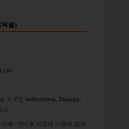
(복붙)
tion
로
Indications, Dosage,
md + F
점프.
로 저장해 다음에 쉽게
-라벨-언어