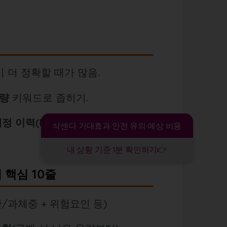
이 더 정확할 때가 많음.
용량
키워드로 좁히기.
정 이력(Revision)
을 확인해
최신
삭센다 기대효과·안전 유의·예상 비용
내 상황 기준 1분 확인하기👉
 핵심 10줄
/과체중 + 위험요인 등)