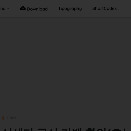
enu
Tipography
ShortCodes
Download
홈
diet