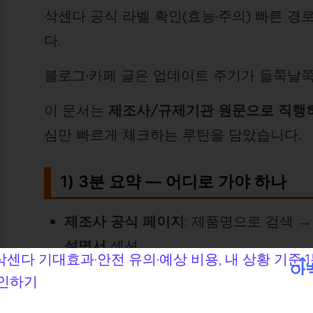
삭센다 공식 라벨 확인(효능·주의) 빠른 경
다.
블로그·카페 글은 업데이트 주기가 들쭉날
이 문서는
제조사/규제기관 원문으로 직행
심만 빠르게 체크하는 루틴을 담았습니다.
1) 3분 요약 — 어디로 가야 하나
제조사 공식 페이지
: 제품명으로 검색 
설명서
섹션.
규제기관 데이터베이스
: 국가별 의약품
품설명서/의약품안전성 서류
다운로드.