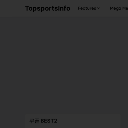
TopsportsInfo
Features
Mega M
쿠폰 BEST2