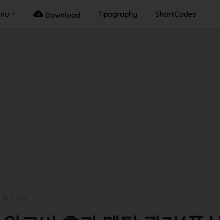
enu
Tipography
ShortCodes
Download
홈
diet