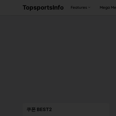
TopsportsInfo
Features
Mega M
쿠폰 BEST2