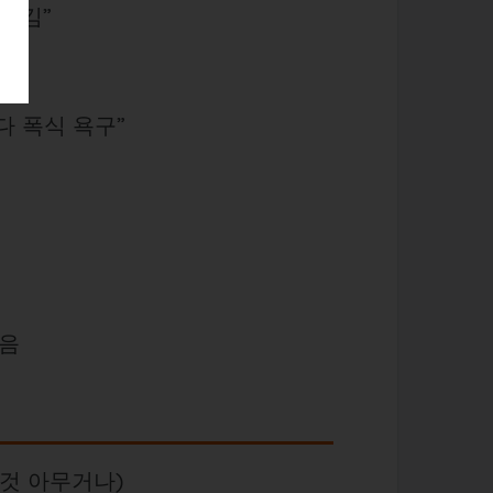
 땡김”
다 폭식 욕구”
였음
 것 아무거나)