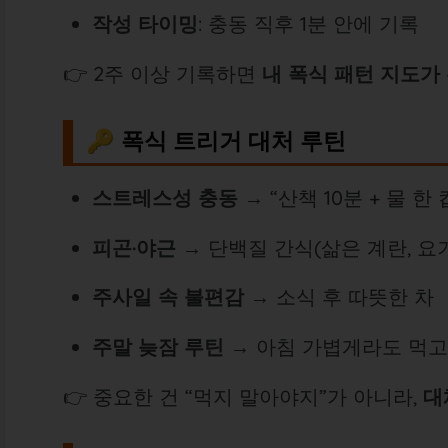
작성 타이밍
: 충동 직후 1분 안에 기록
👉 2주 이상 기록하면
내 폭식 패턴 지도가
🔑 폭식 트리거 대처 루틴
스트레스성 충동
→ “산책 10분 + 물 한
피곤·야근
→ 단백질 간식(삶은 계란, 요
주사일 속 불편감
→ 소식 후 따뜻한 차
주말 늦잠 루틴
→ 아침 가볍게라도 먹고
👉 중요한 건 “먹지 말아야지”가 아니라,
대