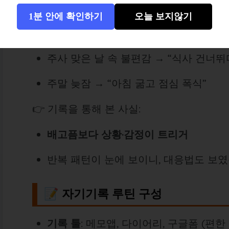
퇴근 후 스트레스 최고조 → “맥주+안주
1분 안에 확인하기
오늘 보지않기
야근 중 허기와 피곤 → “단 음식 찾음”
주사 맞은 날 속 불편감 → “식사 건너뛰
주말 늦잠 → “아침 굶고 점심 폭식”
👉 기록을 통해 본 사실:
배고픔보다 상황·감정이 트리거
반복 패턴이 눈에 보이니, 대응법도 보
📝 자기기록 루틴 구성
기록 툴
: 메모앱, 다이어리, 구글폼 (편한