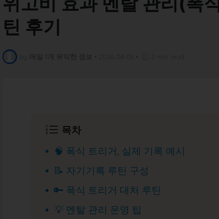
위고비 효과 멘탈 관리(폭식
틴 후기
by
매일 1개 유익한 정보
•
2026-08-06
•
2 min read
목차
🧠 폭식 트리거, 실제 기록 예시
📝 자기기록 루틴 구성
🔑 폭식 트리거 대처 루틴
💡 멘탈 관리 운영 팁