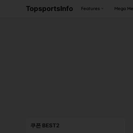
TopsportsInfo
Features
Mega M
쿠폰 BEST2