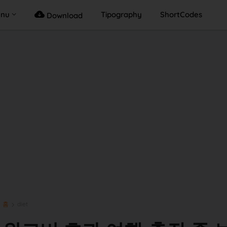
enu
Tipography
ShortCodes
Download
홈
diet