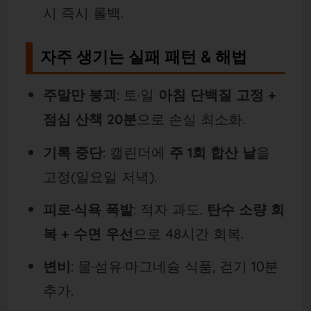
시 즉시 롤백.
자주 생기는 실패 패턴 & 해법
주말만 붕괴
: 토·일
아침 단백질 고정 +
점심 산책 20분
으로 손실 최소화.
기록 중단
: 캘린더에
주 1회 합산 날
을
고정(일요일 저녁).
피로·식욕 폭발
: 적자 과도.
탄수 소량 회
복 + 수면 우선
으로 48시간 회복.
변비
: 물·섬유·마그네슘 식품, 걷기 10분
추가.