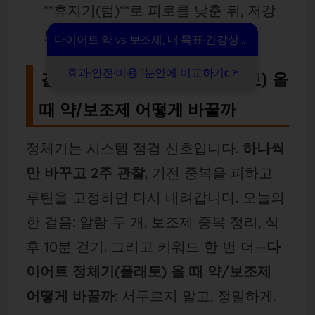
**휴지기(텀)**로 피로를 낮춘 뒤, 저강
도 적자와 근력으로 재출발하세요.
다이어트 약 vs 보조제, 내 목표·건강상태 기준으로
효과·안전·비용 1분안에 비교하기👉
결론｜다이어트 정체기(플래토) 올
때 약/보조제 어떻게 바꿀까
정체기는 시스템 점검 신호입니다.
하나씩
만 바꾸고 2주 관찰
, 기전 중복을 피하고
루틴을 고정하면 다시 내려갑니다. 오늘의
한 걸음: 알람 두 개, 보조제 중복 정리, 식
후 10분 걷기. 그리고 키워드 한 번 더—
다
이어트 정체기(플래토) 올 때 약/보조제
어떻게 바꿀까
: 서두르지 말고, 정밀하게.