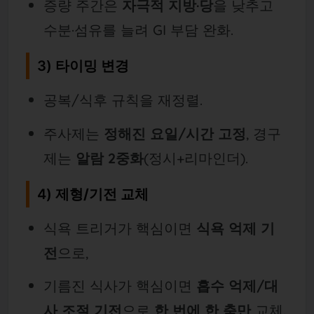
증량 주간은
자극적 지방·당
을 낮추고
수분·섬유를 늘려 GI 부담 완화.
3)
타이밍 변경
공복/식후 규칙을 재정렬.
주사제는
정해진 요일/시간 고정
, 경구
제는
알람 2중화
(정시+리마인더).
4)
제형/기전 교체
식욕 트리거가 핵심이면
식욕 억제 기
전
으로,
기름진 식사가 핵심이면
흡수 억제/대
사 조절 기전
으로
한 번에 한 축만
교체.