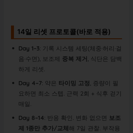
14일 리셋 프로토콜(바로 적용)
Day 1–3
: 기록 시스템 세팅(체중·허리·걸
음·수면), 보조제
중복 제거
, 식단은 담백
하게 리셋.
Day 4–7
: 약은
타이밍 고정
, 증량이 필
요하면 최소 스텝. 근력 2회 + 식후 걷기
매일.
Day 8–14
: 반응 확인. 변화 없으면
보조
제 1종만 추가/교체
해 7일 관찰. 부작용