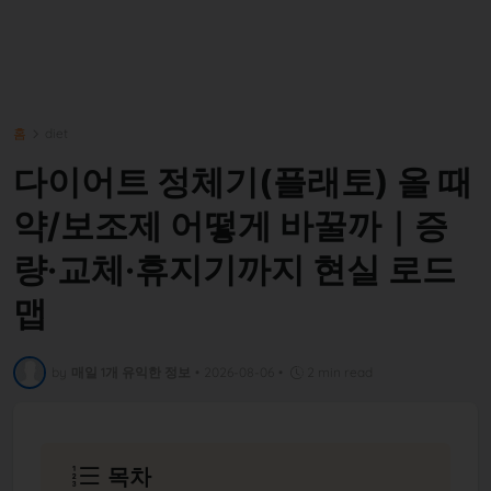
홈
diet
다이어트 정체기(플래토) 올 때
약/보조제 어떻게 바꿀까｜증
량·교체·휴지기까지 현실 로드
맵
by
매일 1개 유익한 정보
•
2026-08-06
•
2 min read
목차