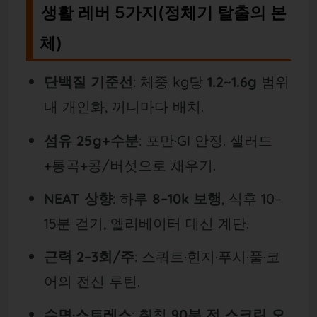
생활 레버 5가지(정체기 탈출의 본
체)
단백질 기준선
: 체중 kg당
1.2~1.6g
범위
내 개인화, 끼니마다 배치.
섬유 25g+수분
: 포만·GI 안정. 샐러드
+통곡+콩/버섯으로 채우기.
NEAT 상향
: 하루
8–10k 보행
, 식후 10–
15분 걷기, 엘리베이터 대신 계단.
근력 2–3회/주
: 스쿼트·힌지·푸시·풀·코
어의 전신 루틴.
수면·스트레스
: 취침
90분 전 스크린 오