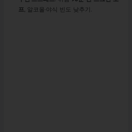
프
, 알코올·야식 빈도 낮추기.