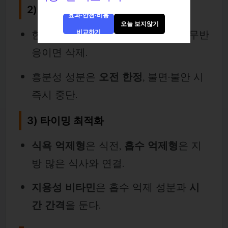
2)
추가·교체 규칙
효과·안전·비용
오늘 보지않기
한 번에
1종 추가
,
2~4주 반응
보고 무반
비교하기
응이면 삭제.
흥분성 성분은
오전 한정
, 불면·불안 시
즉시 중단.
3)
타이밍 최적화
식욕 억제형
은 식전,
흡수 억제형
은 지
방 많은 식사와 연결.
지용성 비타민
은 흡수 억제 성분과
시
간 간격
을 둔다.