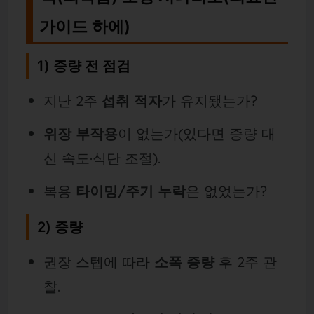
가이드 하에)
1)
증량 전 점검
지난 2주
섭취 적자
가 유지됐는가?
위장 부작용
이 없는가(있다면 증량 대
신 속도·식단 조절).
복용
타이밍/주기 누락
은 없었는가?
2)
증량
권장 스텝에 따라
소폭 증량
후 2주 관
찰.