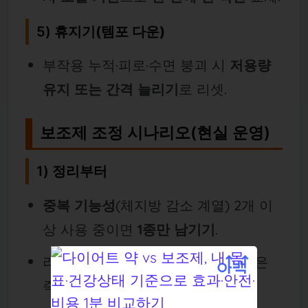
5)
휴지기(템포 다운)
부작용 누적·피로·수면 붕괴 시
저용량
유지 또는 간격 늘리기
로 리셋.
보조제 조정 시나리오(현실 운영)
1)
정리부터
중복 기능성
(체지방 감소 계열) 2개 이
상 사용 중이면
1종만 남기기
.
라벨 불명확·해외 직구
무표기 제품
은
즉시 중단.