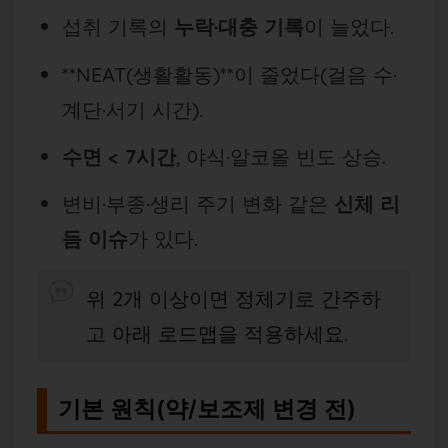
섭취 기록의
누락·대충 기록
이 늘었다.
**NEAT(생활활동)**이 줄었다(걸음 수·
계단·서기 시간).
수면 < 7시간
, 야식·알코올 빈도 상승.
변비·부종·생리 주기 변화 같은
신체 리
듬 이슈
가 있다.
위 2개 이상이면 정체기로 간주하
고 아래 로드맵을 적용하세요.
기본 원칙(약/보조제 변경 전)