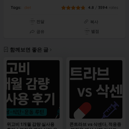
Tags:
diet
4.8
/
3594
rates
전달
복사
별점
공유
함께보면 좋은 글
위고비 1개월 감량 실사용
콘트라브 vs 삭센다, 적응증