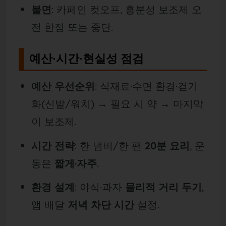
불면
: 카페인 컷오프, 흥분성 보조제 오
전 한정 또는 중단.
예산·시간·현실성 점검
예산 우선순위
: 식재료·수면 환경·걷기
화(신발/워치) → 필요 시 약 → 마지막
이 보조제.
시간 전략
: 한 냄비/한 팬
20분 요리
, 운
동은
짧게·자주
.
환경 설계
: 야식·과자
물리적 거리 두기
,
앱 배달
저녁 차단 시간
설정.