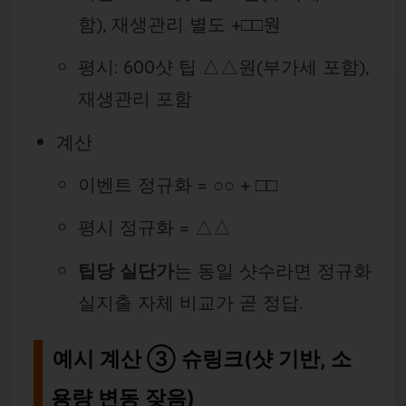
함), 재생관리 별도 +□□원
평시: 600샷 팁 △△원(부가세 포함),
재생관리 포함
계산
이벤트 정규화 = ○○ + □□
평시 정규화 = △△
팁당 실단가
는 동일 샷수라면 정규화
실지출 자체 비교가 곧 정답.
예시 계산 ③ 슈링크(샷 기반, 소
용량 변동 잦음)