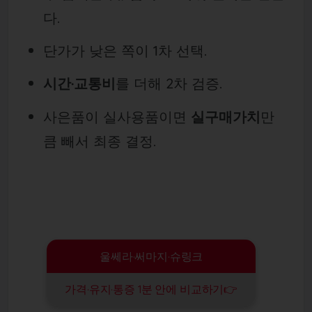
다.
단가가 낮은 쪽이 1차 선택.
시간·교통비
를 더해 2차 검증.
사은품이 실사용품이면
실구매가치
만
큼 빼서 최종 결정.
울쎄라·써마지·슈링크
가격·유지·통증 1분 안에 비교하기👉