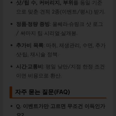
샷/팁 수, 커버리지, 부위
를 동일 기준
으로 맞춘 견적 2종(이벤트/평시) 받기.
정품·정량 증빙
: 울쎄라·슈링크 샷 로그
/ 써마지 팁 시리얼·실개봉.
추가비 목록
: 마취, 재생관리, 수면, 추가
샷·팁, 재시술 정책.
시간·교통비
: 평일 낮만/지점 한정 조건
이면 비용으로 환산.
자주 묻는 질문(FAQ)
Q. 이벤트가만 고르면 무조건 이득인가
요?