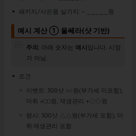
패키지/사은품 실가치: − _____원
예시 계산 ① 울쎄라(샷 기반)
주의
: 아래 숫자는
예시
입니다. 시장
가 아님.
조건
이벤트: 300샷 ○○원(부가세 미포함),
마취 +□□원, 재생관리 +◇◇원
평시: 300샷 △△원(부가세 포함), 마
취·재생관리 포함