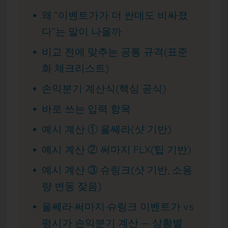
왜 “이벤트가가 더 싼데도 비싸졌
다”는 말이 나올까
비교 전에 맞추는 공통 규격(표준
화 체크리스트)
손익분기 계산식(핵심 공식)
바로 쓰는 입력 항목
예시 계산 ① 울쎄라(샷 기반)
예시 계산 ② 써마지 FLX(팁 기반)
예시 계산 ③ 슈링크(샷 기반, 소용
량 변동 잦음)
울쎄라·써마지·슈링크 이벤트가 vs
평시가 손익분기 계산 — 상황별