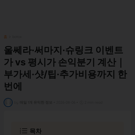
홈
botox
울쎄라·써마지·슈링크 이벤트
가 vs 평시가 손익분기 계산｜
부가세·샷/팁·추가비용까지 한
번에
by
매일 1개 유익한 정보
•
2026-08-06
•
2 min read
목차