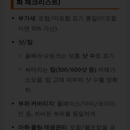
화 체크리스트)
부가세
: 포함/미포함 표기 통일(미포함
이면 10% 가산).
샷/팁
:
울쎄라·슈링크는 보통
샷 수
로 표기.
써마지는
팁(300/600샷 등)
자체가
소모품. 팁 교체 여부와 샷 수를 명확
히.
부위·커버리지
: 풀페이스/아이/브이라
인 등, 커버된 부위를 동일하게.
마취·쿨링·재생관리
: 포함/불포함을 금