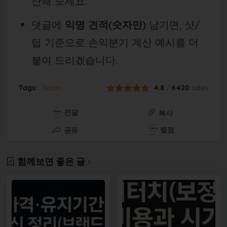
산해 보세요.
댓글에
익명 견적(숫자만)
남기면, 샷/
팁 기준으로 손익분기 계산 예시를 더
붙여 드리겠습니다.
Tags:
botox
4.8
/
6420
rates
전달
복사
별점
공유
함께보면 좋은 글