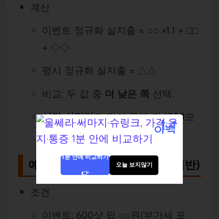
계산
이벤트 정규화 실지출 = ○○ ×1.1 + □□
+ ◇◇
평시 정규화 실지출 = △△
비교: 두 값 중
더 낮은 쪽
선택.
샷당 실단가
도 같이 구해
으
값/300
로 비교.
1분 안에 비교하기
예시 계산 ② 써마지 FLX(팁 기반)
오늘 보지않기
👉
조건
이벤트: 600샷 팁 ○○원(부가세 포