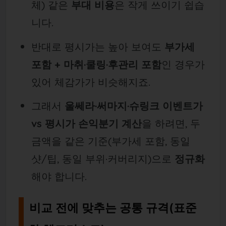
체) 같은
부대 비용
은 작게 쓰이기 쉽습
니다.
반대로 평시가는 높아 보여도
부가세
포함 + 마취·쿨링·후관리 포함
인 경우가
있어 체감가가 비슷해지죠.
그래서
울쎄라·써마지·슈링크 이벤트가
vs 평시가 손익분기 계산
을 하려면, 두
금액을 같은 기준(부가세 포함, 동일
샷/팁, 동일 부위·커버리지)으로
정규화
해야 합니다.
비교 전에 맞추는 공통 규격(표준