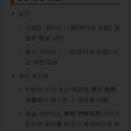
조건
이벤트: 300샷 ○○원(부가세 포함), 첫
방문 평일 낮만
평시: 300샷 △△원(부가세 포함), 시
간 제한 없음
계산 포인트
이벤트 시간 조건 때문에
추가 연차·
이동비
가 생기면 그 금액을 더함.
동일 샷수라도
부위 커버리지
차이가
있으면 실지출 비교가 왜곡되므로 부