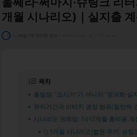
울쎄라·써마지·슈링크 리터치
개월 시나리오)｜실지출 계
by
매일 1개 유익한 정보
•
2026-08-06
•
2 min read
목차
출발점: “표시가”가 아니라 “정규화 실
유지기간과 리터치 권장 범위(일반적 
시나리오 프레임: 3·6·12개월 총비용 
1) 3개월 시나리오(짧은 주기: 슈링