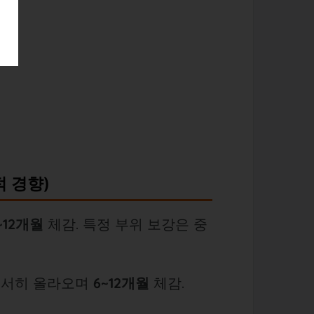
 경향)
~12개월
체감. 특정 부위 보강은 중
 서서히 올라오며
6~12개월
체감.