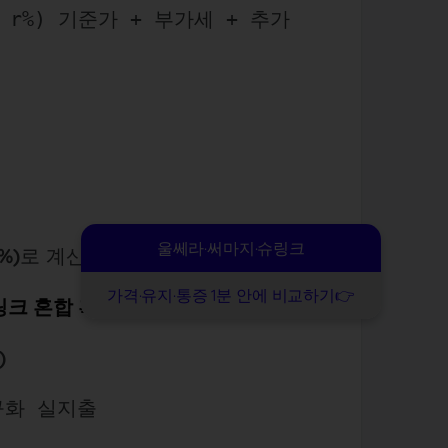
의 r%) 기준가 + 부가세 + 추가
울쎄라·써마지·슈링크
%)
로 계산하면 실전 감각과 유사.
가격·유지·통증 1분 안에 비교하기👉
링크 혼합 혹은 울쎄라 보강)
)
정규화 실지출