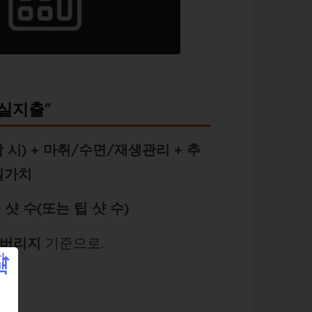
 실지출”
 시) + 마취/수면/재생관리 + 추
 실가치
샷 수(또는 팁 샷 수)
커버리지
기준으로.