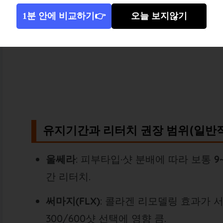
1분 안에 비교하기👉
오늘 보지않기
유지기간과 리터치 권장 범위(일반적
울쎄라
: 피부타입·샷 분배에 따라 보통
9
간 리터치.
써마지(FLX)
: 콜라겐 리모델링 효과가
300/600샷 선택에 영향 큼.