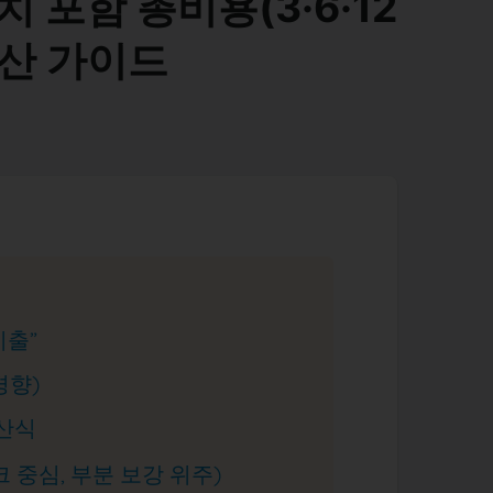
 포함 총비용(3·6·12
산 가이드
지출”
경향)
계산식
크 중심, 부분 보강 위주)