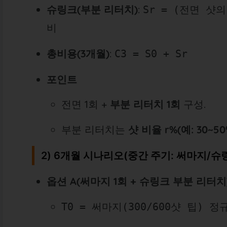
슈링크(부분 리터치)
:
Sr = (전면 샷
비
총비용(3개월)
:
C3 = S0 + Sr
포인트
전면 1회 +
부분 리터치 1회
구성.
부분 리터치는
샷 비율 r%(예: 30~50
2) 6개월 시나리오(중간 주기: 써마지/슈
옵션 A(써마지 1회 + 슈링크 부분 리터치
T0 = 써마지(300/600샷 팁) 