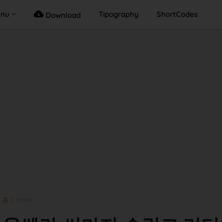
enu
Tipography
ShortCodes
Download
홈
botox