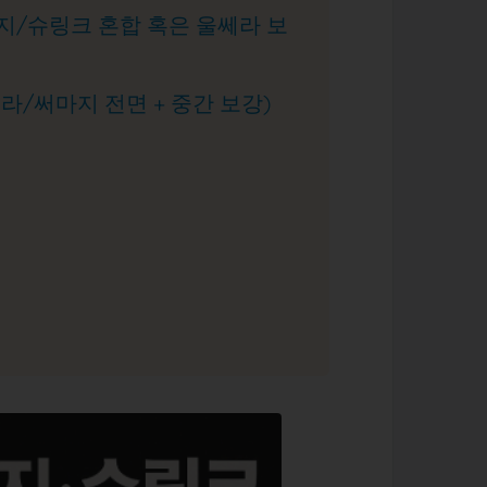
마지/슈링크 혼합 혹은 울쎄라 보
쎄라/써마지 전면 + 중간 보강)