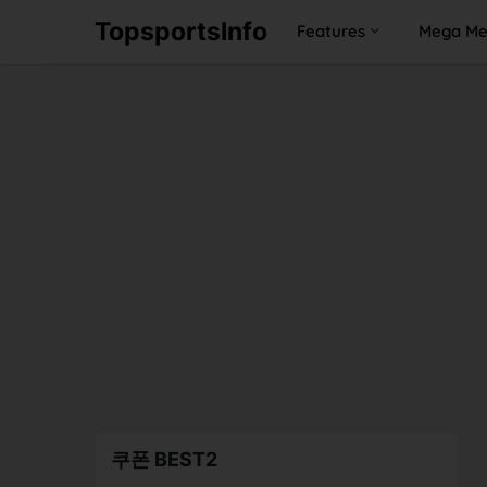
TopsportsInfo
Features
Mega M
쿠폰 BEST2