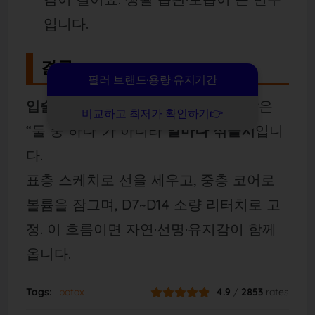
입니다.
결론
필러 브랜드·용량·유지기간
입술필러 라인교정 vs 볼륨 비교
의 답은
비교하고 최저가 확인하기👉
“둘 중 하나”가 아니라
얼마나 섞을지
입니
다.
표층 스케치로 선을 세우고, 중층 코어로
볼륨을 잠그며, D7~D14 소량 리터치로 고
정. 이 흐름이면 자연·선명·유지감이 함께
옵니다.
Tags:
botox
4.9
/
2853
rates