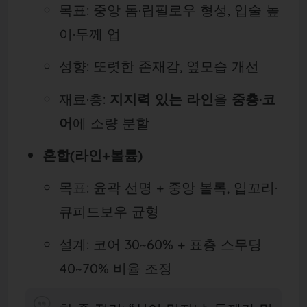
목표: 중앙 돔·립필로우 형성, 입술 높
이·두께 업
성향: 또렷한 존재감, 옆모습 개선
재료·층:
지지력 있는 라인
을
중층·코
어
에 소량 분할
혼합(라인+볼륨)
목표: 윤곽 선명 + 중앙 볼록, 입꼬리·
큐피드보우 균형
설계: 코어 30~60% + 표층 스무딩
40~70% 비율 조정