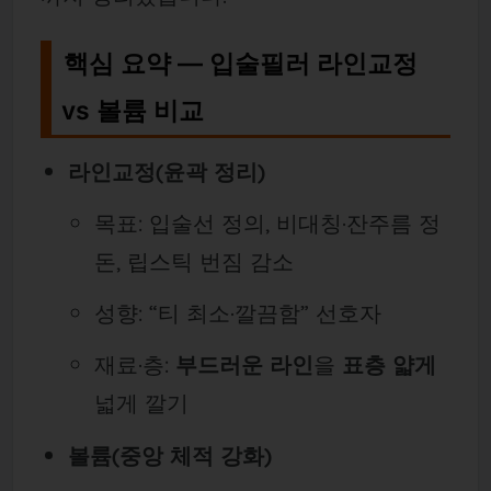
핵심 요약 — 입술필러 라인교정
vs 볼륨 비교
라인교정(윤곽 정리)
목표: 입술선 정의, 비대칭·잔주름 정
돈, 립스틱 번짐 감소
성향: “티 최소·깔끔함” 선호자
재료·층:
부드러운 라인
을
표층 얇게
넓게 깔기
볼륨(중앙 체적 강화)