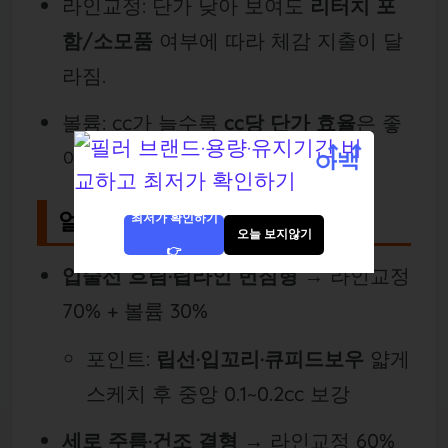
라인교정: 단가 낮아 보여도
리터치 포
함/소모품
여부에 따라 체감 지출이 달
라짐.
볼륨: cc가 늘수록
cc당 단가 효율
은 좋
아지지만 과주입 금지.
얼굴형·취향별 추천 로직
최저가 확인하기
오늘 보지않기
👉
입술선 흐림·립라인 번짐형
→ 라인교정
70% + 볼륨 30%
포인트:
립선·입꼬리·큐피드보우
얇게
스케치 후 중앙 0.1~0.2cc 보강
세로 주름·건조 결형
→ 라인교정 60%