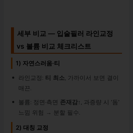
세부 비교 — 입술필러 라인교정
vs 볼륨 비교 체크리스트
1) 자연스러움·티
라인교정:
티 최소
, 가까이서 보면 결이
매끈.
볼륨: 정면·측면
존재감↑
, 과증량 시 ‘돔’
느낌 위험 → 분할 필수.
2) 대칭 교정