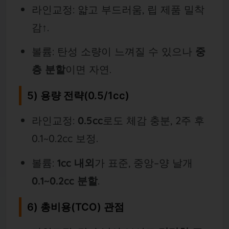
라인교정: 얇고 부드러움, 립 제품 밀착
감↑.
볼륨: 탄성 소량이 느껴질 수 있으나
중
층 분할
이면 자연.
5) 용량 전략(0.5/1cc)
라인교정:
0.5cc
로도 체감 충분, 2주 후
0.1~0.2cc 보정.
볼륨:
1cc 내외
가 표준, 중앙–양 날개
0.1~0.2cc 분할
.
6) 총비용(TCO) 관점