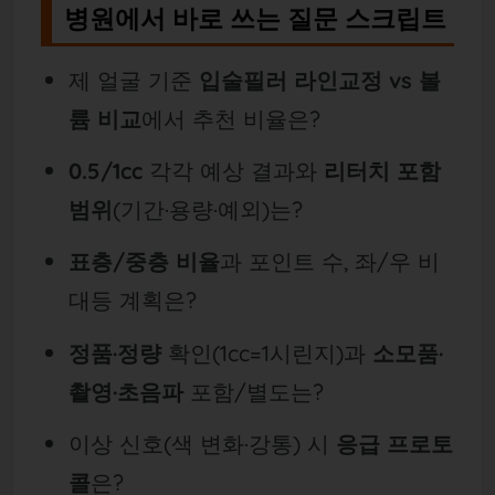
병원에서 바로 쓰는 질문 스크립트
제 얼굴 기준
입술필러 라인교정 vs 볼
륨 비교
에서 추천 비율은?
0.5/1cc
각각 예상 결과와
리터치 포함
범위
(기간·용량·예외)는?
표층/중층 비율
과 포인트 수, 좌/우 비
대등 계획은?
정품·정량
확인(1cc=1시린지)과
소모품·
촬영·초음파
포함/별도는?
이상 신호(색 변화·강통) 시
응급 프로토
콜
은?