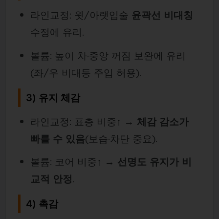
라인교정: 윗/아랫입술
윤곽선 비대칭
수정에 유리.
볼륨: 높이 차·중앙 꺼짐 보완에 유리
(좌/우 비대등 주입 허용).
3) 유지 체감
라인교정: 표층 비중↑ →
체감 감소가
빠를 수 있음
(보습·차단 중요).
볼륨: 코어 비중↑ →
선명도 유지가 비
교적 안정
.
4) 촉감