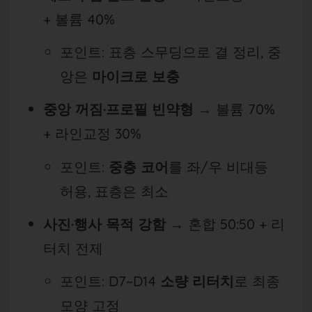
+ 볼륨 40%
포인트: 표층 스무딩으로 결 정리, 중
앙은
마이크로 보충
중앙 꺼짐·프로필 빈약형
→ 볼륨 70%
+ 라인교정 30%
포인트:
중층 코어
를 좌/우 비대등
허용, 표층은 최소
사진·행사 목적 강함
→ 혼합 50:50 + 리
터치 전제
포인트: D7~D14
소량 리터치
로 최종
모양 고정