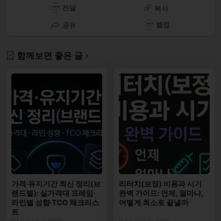
전달
복사
별점
공유
함께보면 좋은 글
가격·유지기간 최신 정리(브
리터치(보정) 비용과 시기
랜드별): 실가격대 프레임·
완벽 가이드: 언제, 얼마나,
라인별 성향·TCO 체크리스
어떻게 최소로 끝낼까
트