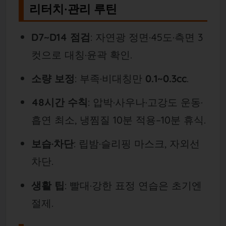
리터치·관리 루틴
D7~D14 점검
: 자연광 정면·45도·측면 3
컷으로 대칭·윤곽 확인.
소량 보정
: 부족·비대칭만
0.1~0.3cc
.
48시간 수칙
: 압박·사우나·고강도 운동·
흡연 최소, 냉찜질 10분 적용–10분 휴식.
보습·차단
: 립밤·슬리핑 마스크, 자외선
차단.
생활 팁
: 빨대·강한 표정 연습은 초기엔
절제.